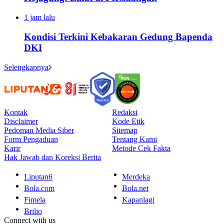
1 jam lalu
Kondisi Terkini Kebakaran Gedung Bapenda
DKI
Selengkapnya
Kontak
Redaksi
Disclaimer
Kode Etik
Pedoman Media Siber
Sitemap
Form Pengaduan
Tentang Kami
Karir
Metode Cek Fakta
Hak Jawab dan Koreksi Berita
Liputan6
Merdeka
Bola.com
Bola.net
Fimela
Kapanlagi
Brilio
Connect with us