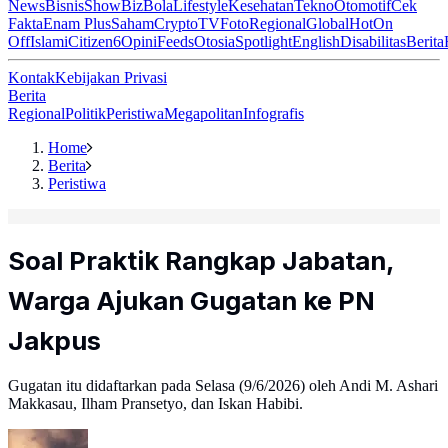
News
Bisnis
ShowBiz
Bola
Lifestyle
Kesehatan
Tekno
Otomotif
Cek
Fakta
Enam Plus
Saham
Crypto
TV
Foto
Regional
Global
Hot
On
Off
Islami
Citizen6
Opini
Feeds
Otosia
Spotlight
English
Disabilitas
Berita
Kontak
Kebijakan Privasi
Berita
Regional
Politik
Peristiwa
Megapolitan
Infografis
Home
Berita
Peristiwa
Soal Praktik Rangkap Jabatan,
Warga Ajukan Gugatan ke PN
Jakpus
Gugatan itu didaftarkan pada Selasa (9/6/2026) oleh Andi M. Ashari
Makkasau, Ilham Pransetyo, dan Iskan Habibi.