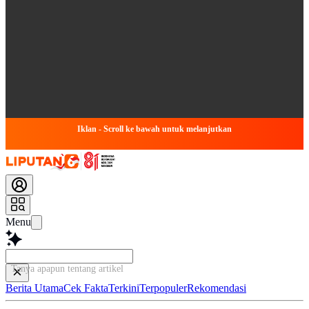
Iklan - Scroll ke bawah untuk melanjutkan
Menu
Tanya apapun tentang artikel ini...
Berita Utama
Cek Fakta
Terkini
Terpopuler
Rekomendasi