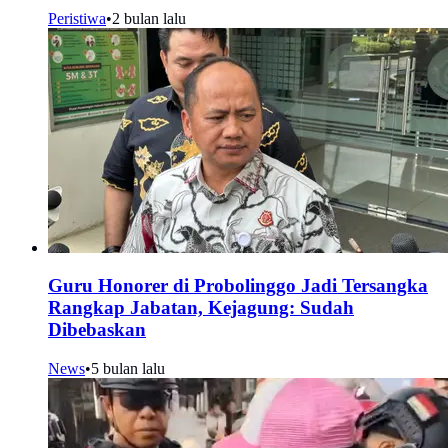
Peristiwa
•
2 bulan lalu
Guru Honorer di Probolinggo Jadi Tersangka
Rangkap Jabatan, Kejagung: Sudah
Dibebaskan
News
•
5 bulan lalu