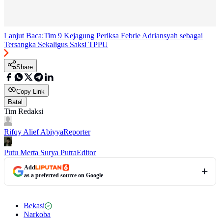
Lanjut Baca:
Tim 9 Kejagung Periksa Febrie Adriansyah sebagai
Tersangka Sekaligus Saksi TPPU
Share
Copy Link
Batal
Tim Redaksi
Rifqy Alief Abiyya
Reporter
Putu Merta Surya Putra
Editor
Add
as a preferred source on Google
Bekasi
Narkoba