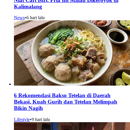
Niat Cari Istri, Pria Ini Malah Dikeroyok di
Kalimalang
News
•
6 hari lalu
6 Rekomendasi Bakso Tetelan di Daerah
Bekasi, Kuah Gurih dan Tetelan Melimpah
Bikin Nagih
Lifestyle
•
9 hari lalu