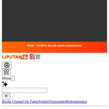
Iklan - Scroll ke bawah untuk melanjutkan
Menu
Baca leb
Berita Utama
Cek Fakta
Terkini
Terpopuler
Rekomendasi