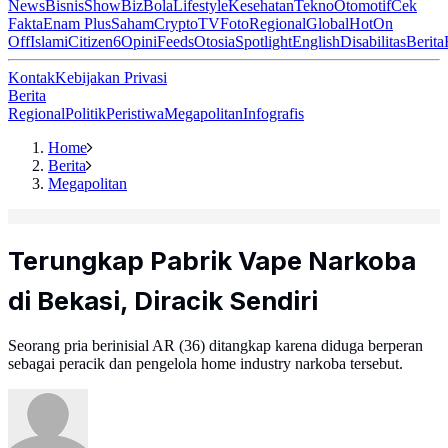
News
Bisnis
ShowBiz
Bola
Lifestyle
Kesehatan
Tekno
Otomotif
Cek
Fakta
Enam Plus
Saham
Crypto
TV
Foto
Regional
Global
Hot
On
Off
Islami
Citizen6
Opini
Feeds
Otosia
Spotlight
English
Disabilitas
Berita
Kontak
Kebijakan Privasi
Berita
Regional
Politik
Peristiwa
Megapolitan
Infografis
Home
Berita
Megapolitan
Terungkap Pabrik Vape Narkoba
di Bekasi, Diracik Sendiri
Seorang pria berinisial AR (36) ditangkap karena diduga berperan
sebagai peracik dan pengelola home industry narkoba tersebut.