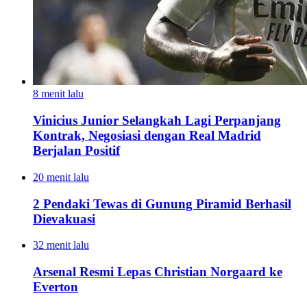
8 menit lalu
Vinicius Junior Selangkah Lagi Perpanjang
Kontrak, Negosiasi dengan Real Madrid
Berjalan Positif
20 menit lalu
2 Pendaki Tewas di Gunung Piramid Berhasil
Dievakuasi
32 menit lalu
Arsenal Resmi Lepas Christian Norgaard ke
Everton