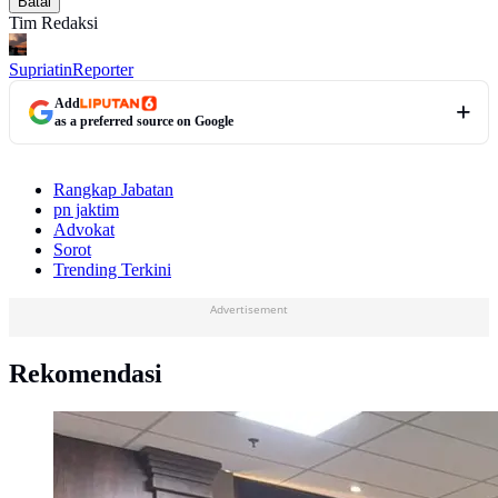
Batal
Tim Redaksi
Supriatin
Reporter
Add
as a preferred source on Google
Rangkap Jabatan
pn jaktim
Advokat
Sorot
Trending Terkini
Advertisement
Rekomendasi