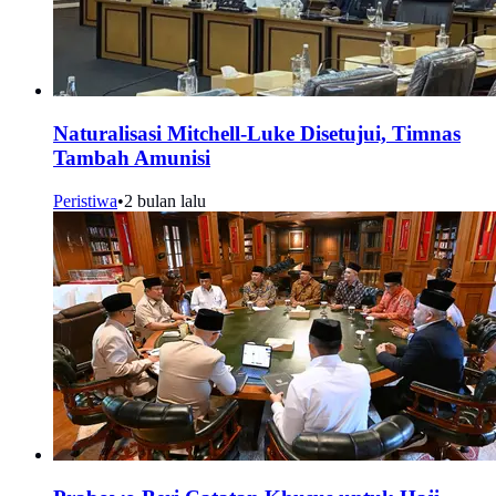
Naturalisasi Mitchell-Luke Disetujui, Timnas
Tambah Amunisi
Peristiwa
•
2 bulan lalu