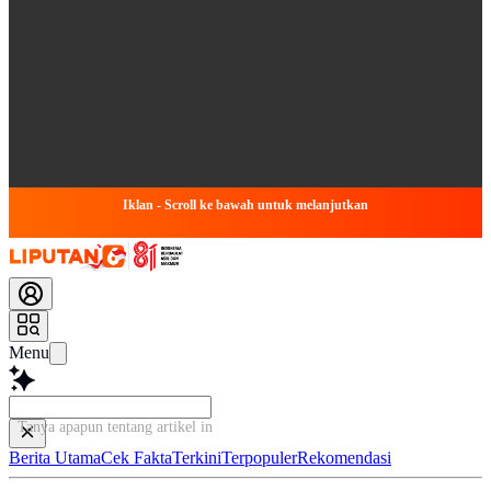
Iklan - Scroll ke bawah untuk melanjutkan
Menu
Tanya apapun tentang artikel ini...
Berita Utama
Cek Fakta
Terkini
Terpopuler
Rekomendasi