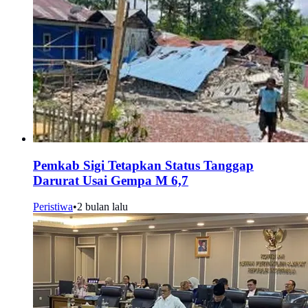
Pemkab Sigi Tetapkan Status Tanggap
Darurat Usai Gempa M 6,7
Peristiwa
•
2 bulan lalu