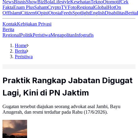
News
Bisnis
ShowBiz
Bola
Lifestyle
Kesehatan
Tekno
Otomotif
Cek
Fakta
Enam Plus
Saham
Crypto
TV
Foto
Regional
Global
Hot
On
Off
Islami
Citizen6
Opini
Otosia
Feeds
Spotlight
English
Disabilitas
Berita
Kontak
Kebijakan Privasi
Berita
Regional
Politik
Peristiwa
Megapolitan
Infografis
Home
Berita
Peristiwa
Praktik Rangkap Jabatan Digugat
Lagi, Kini di PN Jaktim
Gugatan tersebut diajukan seorang advokat asal Jambi, Bayu
Anugerah, dan resmi terdaftar pada Rabu (17/6/2026).