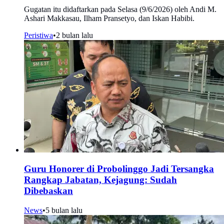
Gugatan itu didaftarkan pada Selasa (9/6/2026) oleh Andi M.
Ashari Makkasau, Ilham Pransetyo, dan Iskan Habibi.
Peristiwa
•
2 bulan lalu
Guru Honorer di Probolinggo Jadi Tersangka
Rangkap Jabatan, Kejagung: Sudah
Dibebaskan
News
•
5 bulan lalu