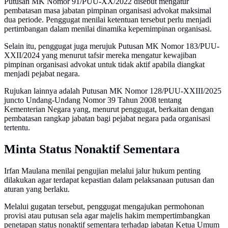
Putusan MK Nomor 91/PUU-XX/2022 disebut mengatur
pembatasan masa jabatan pimpinan organisasi advokat maksimal
dua periode. Penggugat menilai ketentuan tersebut perlu menjadi
pertimbangan dalam menilai dinamika kepemimpinan organisasi.
Selain itu, penggugat juga merujuk Putusan MK Nomor 183/PUU-
XXII/2024 yang menurut tafsir mereka mengatur kewajiban
pimpinan organisasi advokat untuk tidak aktif apabila diangkat
menjadi pejabat negara.
Rujukan lainnya adalah Putusan MK Nomor 128/PUU-XXIII/2025
juncto Undang-Undang Nomor 39 Tahun 2008 tentang
Kementerian Negara yang, menurut penggugat, berkaitan dengan
pembatasan rangkap jabatan bagi pejabat negara pada organisasi
tertentu.
Minta Status Nonaktif Sementara
Irfan Maulana menilai pengujian melalui jalur hukum penting
dilakukan agar terdapat kepastian dalam pelaksanaan putusan dan
aturan yang berlaku.
Melalui gugatan tersebut, penggugat mengajukan permohonan
provisi atau putusan sela agar majelis hakim mempertimbangkan
penetapan status nonaktif sementara terhadap jabatan Ketua Umum