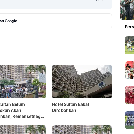
 on Google
Pers
Copy Link
Sultan Belum
Hotel Sultan Bakal
uskan Akan
Dirobohkan
ohkan, Kemensetneg
Pindahkan Aset