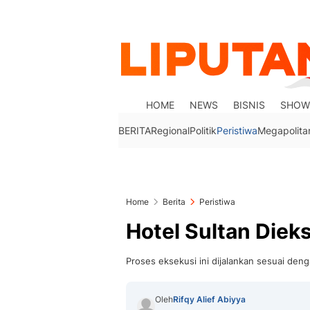
HOME
NEWS
BISNIS
SHOW
BERITA
Regional
Politik
Peristiwa
Megapolita
Home
Berita
Peristiwa
Hotel Sultan Diek
Proses eksekusi ini dijalankan sesuai den
Oleh
Rifqy Alief Abiyya