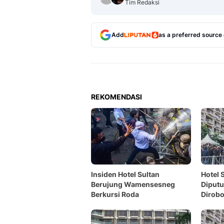
Tim Redaksi
Add
as a preferred source
REKOMENDASI
Insiden Hotel Sultan
Hotel 
Berujung Wamensesneg
Diput
Berkursi Roda
Dirob
Fokus 