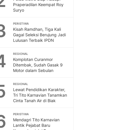
2
Feeds
Praperadilan Keempat Roy
Suryo
Feeds Liputan6: Kumpul
Terbaru Harian
3
PERISTIWA
Otosia
Kisah Ramdhan, Tiga Kali
Otosia
Gagal Seleksi Berujung Jadi
Spotlight
Lulusan Terbaik IPDN
Berita Terkini, Kabar Te
Dan Dunia - Liputan6.
4
REGIONAL
English
Komplotan Curanmor
Exploring Knowledge, T
Ditembak, Sudah Gasak 9
Motor dalam Sebulan
En.Liputan6.com
Disabilitas
5
Disabilitas Berita Terkini
REGIONAL
Lewat Pendidikan Karakter,
Harian, Berita Terbaru,
Tri Tito Karnavian Tanamkan
Berita
Cinta Tanah Air di Biak
Berita Hari Ini Politik,
Health
6
PERISTIWA
Kabar Berita Terbaru D
Mendagri Tito Karnavian
Diet, Herbal Terbaik
Lantik Pejabat Baru