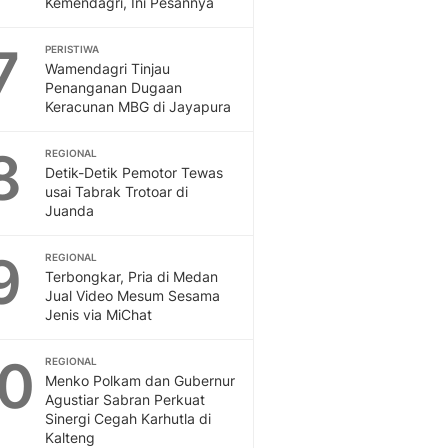
Kemendagri, Ini Pesannya
Sport
Berita Bola Terkini, Ja
7
Klasemen, Hasil Liga
PERISTIWA
Wamendagri Tinjau
Penanganan Dugaan
Keracunan MBG di Jayapura
8
REGIONAL
Detik-Detik Pemotor Tewas
usai Tabrak Trotoar di
Juanda
9
REGIONAL
Terbongkar, Pria di Medan
Jual Video Mesum Sesama
Jenis via MiChat
10
REGIONAL
Menko Polkam dan Gubernur
Agustiar Sabran Perkuat
Sinergi Cegah Karhutla di
Kalteng