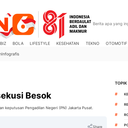
BIZ
BOLA
LIFESTYLE
KESEHATAN
TEKNO
OTOMOTIF
n
Infografis
TOPIK
sekusi Besok
#
K
#
R
gan keputusan Pengadilan Negeri (PN) Jakarta Pusat.
#
R
#
P
Share