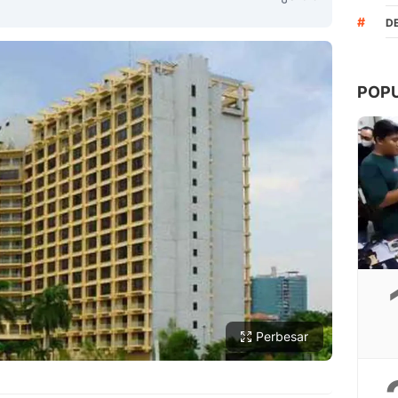
#
D
POP
Copy Link
Perbesar