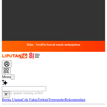
Iklan - Scroll ke bawah untuk melanjutkan
Menu
Tanya apapun tentang artikel ini...
Berita Utama
Cek Fakta
Terkini
Terpopuler
Rekomendasi