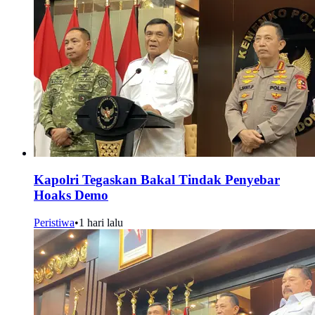
Kapolri Tegaskan Bakal Tindak Penyebar
Hoaks Demo
Peristiwa
•
1 hari lalu