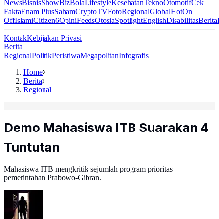
News
Bisnis
ShowBiz
Bola
Lifestyle
Kesehatan
Tekno
Otomotif
Cek
Fakta
Enam Plus
Saham
Crypto
TV
Foto
Regional
Global
Hot
On
Off
Islami
Citizen6
Opini
Feeds
Otosia
Spotlight
English
Disabilitas
Berita
Kontak
Kebijakan Privasi
Berita
Regional
Politik
Peristiwa
Megapolitan
Infografis
Home
Berita
Regional
Demo Mahasiswa ITB Suarakan 4
Tuntutan
Mahasiswa ITB mengkritik sejumlah program prioritas
pemerintahan Prabowo-Gibran.