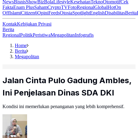
News
Bisnis
ShowBiz
Bola
Lifestyle
Kesehatan
Tekno
Otomotif
Cek
Fakta
Enam Plus
Saham
Crypto
TV
Foto
Regional
Global
Hot
On
Off
Islami
Citizen6
Opini
Feeds
Otosia
Spotlight
English
Disabilitas
Berita
Kontak
Kebijakan Privasi
Berita
Regional
Politik
Peristiwa
Megapolitan
Infografis
Home
Berita
Megapolitan
Jalan Cinta Pulo Gadung Ambles,
Ini Penjelasan Dinas SDA DKI
Kondisi ini memerlukan penanganan yang lebih komprehensif.