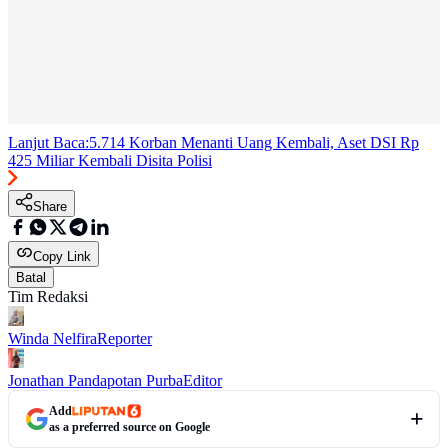
Lanjut Baca:
5.714 Korban Menanti Uang Kembali, Aset DSI Rp
425 Miliar Kembali Disita Polisi
Share
Copy Link
Batal
Tim Redaksi
Winda Nelfira
Reporter
Jonathan Pandapotan Purba
Editor
Add
as a preferred source on Google