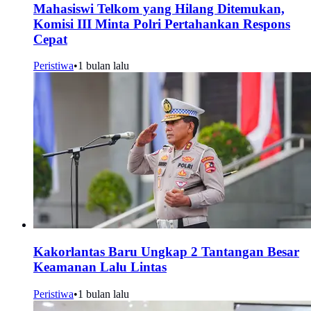
Mahasiswi Telkom yang Hilang Ditemukan,
Komisi III Minta Polri Pertahankan Respons
Cepat
Peristiwa
•
1 bulan lalu
Kakorlantas Baru Ungkap 2 Tantangan Besar
Keamanan Lalu Lintas
Peristiwa
•
1 bulan lalu