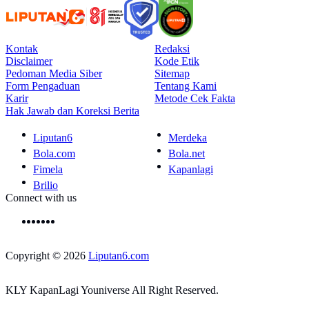
Kontak
Redaksi
Disclaimer
Kode Etik
Pedoman Media Siber
Sitemap
Form Pengaduan
Tentang Kami
Karir
Metode Cek Fakta
Hak Jawab dan Koreksi Berita
Liputan6
Merdeka
Bola.com
Bola.net
Fimela
Kapanlagi
Brilio
Connect with us
Copyright © 2026
Liputan6.com
KLY KapanLagi Youniverse All Right Reserved.