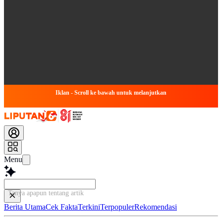
Iklan - Scroll ke bawah untuk melanjutkan
Menu
Tanya apapun tentang artikel ini...
Berita Utama
Cek Fakta
Terkini
Terpopuler
Rekomendasi