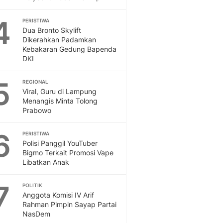
Sport
Berita Bola Terkini, Ja
4
PERISTIWA
Klasemen, Hasil Liga
Dua Bronto Skylift
Dikerahkan Padamkan
Kebakaran Gedung Bapenda
DKI
5
REGIONAL
Viral, Guru di Lampung
Menangis Minta Tolong
Prabowo
6
PERISTIWA
Polisi Panggil YouTuber
Bigmo Terkait Promosi Vape
Libatkan Anak
7
POLITIK
Anggota Komisi IV Arif
Rahman Pimpin Sayap Partai
NasDem