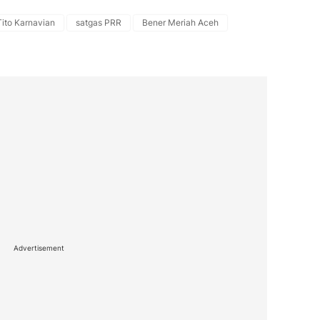
ito Karnavian
satgas PRR
Bener Meriah Aceh
Advertisement