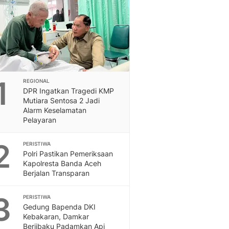
Feeds
Feeds Liputan6: Kumpul
Terbaru Harian
Otosia
Otosia
Spotlight
Berita Terkini, Kabar Te
1
REGIONAL
Dan Dunia - Liputan6.
DPR Ingatkan Tragedi KMP
Mutiara Sentosa 2 Jadi
English
Alarm Keselamatan
Exploring Knowledge, T
Pelayaran
En.Liputan6.com
Disabilitas
2
PERISTIWA
Disabilitas Berita Terkini
Polri Pastikan Pemeriksaan
Harian, Berita Terbaru,
Kapolresta Banda Aceh
Berita
Berjalan Transparan
Berita Hari Ini Politik,
Health
3
PERISTIWA
Gedung Bapenda DKI
Kabar Berita Terbaru D
Kebakaran, Damkar
Diet, Herbal Terbaik
Berjibaku Padamkan Api