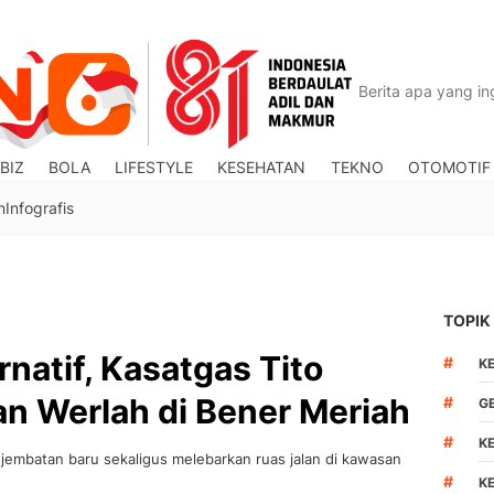
BIZ
BOLA
LIFESTYLE
KESEHATAN
TEKNO
OTOMOTIF
n
Infografis
TOPIK
rnatif, Kasatgas Tito
#
K
lan Werlah di Bener Meriah
#
G
#
K
mbatan baru sekaligus melebarkan ruas jalan di kawasan
#
K