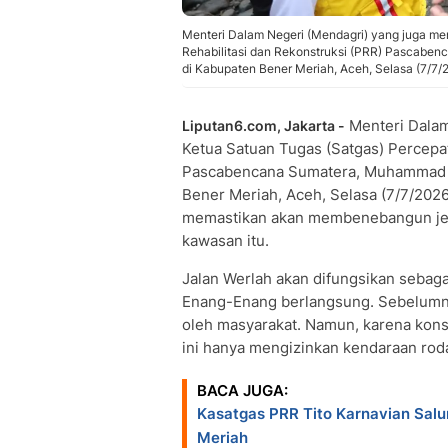
Menteri Dalam Negeri (Mendagri) yang juga me
Rehabilitasi dan Rekonstruksi (PRR) Pascaben
di Kabupaten Bener Meriah, Aceh, Selasa (7/7/
Menteri Dalam
Liputan6.com, Jakarta -
Ketua Satuan Tugas (Satgas) Percepat
Pascabencana Sumatera, Muhammad Ti
Bener Meriah, Aceh, Selasa (7/7/202
memastikan akan membenebangun jemb
kawasan itu.
Jalan Werlah akan difungsikan sebaga
Enang-Enang berlangsung. Sebelumny
oleh masyarakat. Namun, karena konst
ini hanya mengizinkan kendaraan rod
BACA JUGA:
Kasatgas PRR Tito Karnavian Salu
Meriah