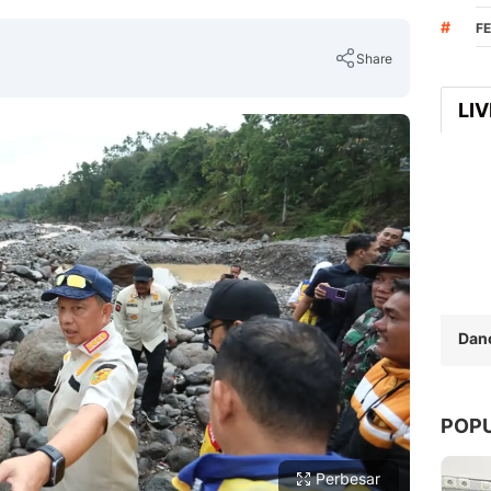
#
F
Share
LI
Copy Link
Dan
POP
Perbesar