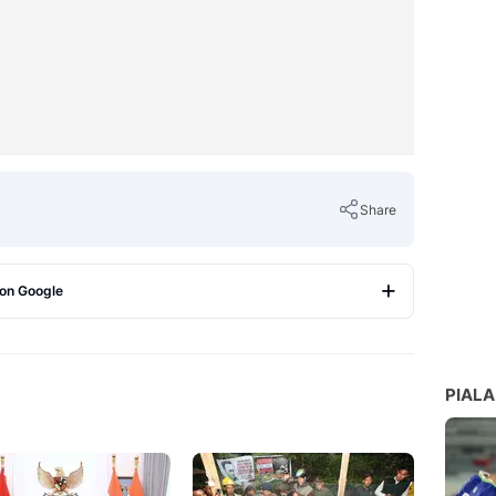
Share
 on Google
Copy Link
PIALA