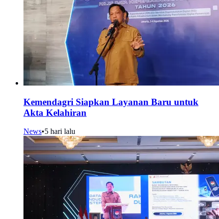
Kemendagri Siapkan Layanan Baru untuk
Akta Kelahiran
News
•
5 hari lalu