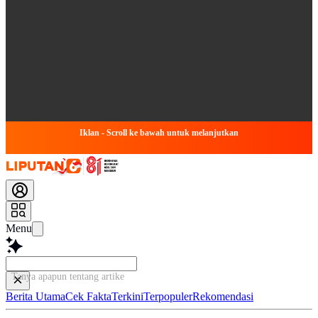
Iklan - Scroll ke bawah untuk melanjutkan
Menu
Tanya apapun tentang artikel ini...
Berita Utama
Cek Fakta
Terkini
Terpopuler
Rekomendasi