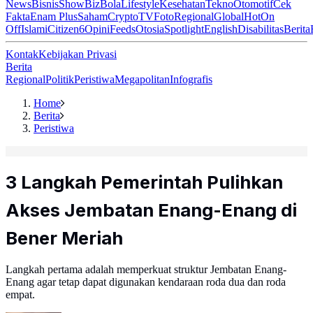
News
Bisnis
ShowBiz
Bola
Lifestyle
Kesehatan
Tekno
Otomotif
Cek
Fakta
Enam Plus
Saham
Crypto
TV
Foto
Regional
Global
Hot
On
Off
Islami
Citizen6
Opini
Feeds
Otosia
Spotlight
English
Disabilitas
Berita
Kontak
Kebijakan Privasi
Berita
Regional
Politik
Peristiwa
Megapolitan
Infografis
Home
Berita
Peristiwa
3 Langkah Pemerintah Pulihkan
Akses Jembatan Enang-Enang di
Bener Meriah
Langkah pertama adalah memperkuat struktur Jembatan Enang-
Enang agar tetap dapat digunakan kendaraan roda dua dan roda
empat.