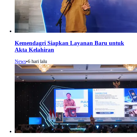
Kemendagri Siapkan Layanan Baru untuk
Akta Kelahiran
News
•
6 hari lalu