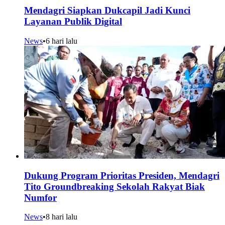
Mendagri Siapkan Dukcapil Jadi Kunci
Layanan Publik Digital
News
•
6 hari lalu
Dukung Program Prioritas Presiden, Mendagri
Tito Groundbreaking Sekolah Rakyat Biak
Numfor
News
•
8 hari lalu