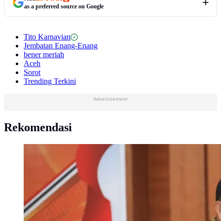
as a preferred source on Google
Tito Karnavian
Jembatan Enang-Enang
bener meriah
Aceh
Sorot
Trending Terkini
Advertisement
Rekomendasi