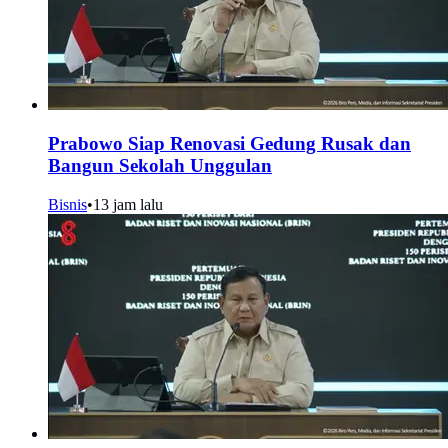
Prabowo Siap Renovasi Gedung Rusak dan
Bangun Sekolah Unggulan
Bisnis
•
13 jam lalu