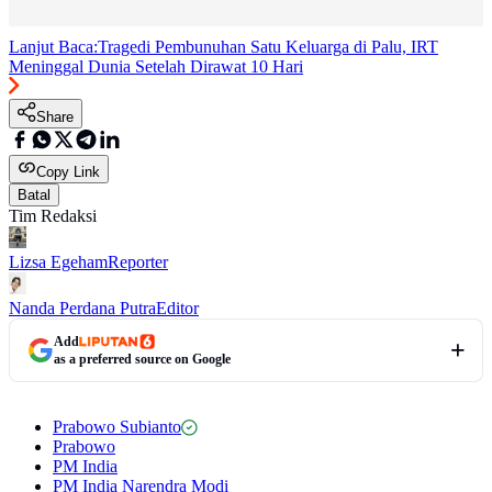
Lanjut Baca:
Tragedi Pembunuhan Satu Keluarga di Palu, IRT
Meninggal Dunia Setelah Dirawat 10 Hari
Share
Copy Link
Batal
Tim Redaksi
Lizsa Egeham
Reporter
Nanda Perdana Putra
Editor
Add
as a preferred source on Google
Prabowo Subianto
Prabowo
PM India
PM India Narendra Modi