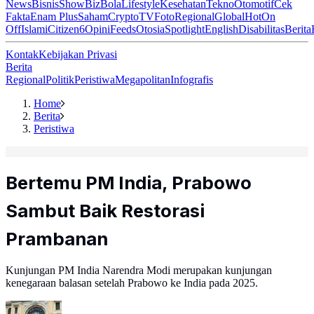
News
Bisnis
ShowBiz
Bola
Lifestyle
Kesehatan
Tekno
Otomotif
Cek
Fakta
Enam Plus
Saham
Crypto
TV
Foto
Regional
Global
Hot
On
Off
Islami
Citizen6
Opini
Feeds
Otosia
Spotlight
English
Disabilitas
Berita
Kontak
Kebijakan Privasi
Berita
Regional
Politik
Peristiwa
Megapolitan
Infografis
Home
Berita
Peristiwa
Bertemu PM India, Prabowo
Sambut Baik Restorasi
Prambanan
Kunjungan PM India Narendra Modi merupakan kunjungan
kenegaraan balasan setelah Prabowo ke India pada 2025.