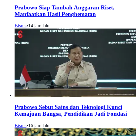
Prabowo Siap Tambah Anggaran Riset,
Manfaatkan Hasil Penghematan
Bisnis
•
14 jam lalu
Prabowo Sebut Sains dan Teknologi Kunci
Kemajuan Bangsa, Pendidikan Jadi Fondasi
Bisnis
•
16 jam lalu