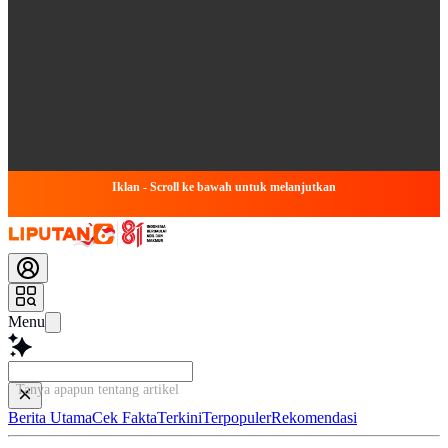
Iklan - Scroll ke bawah untuk melanjutkan
Menu
Tanya apapun tentang artikel ini...
Berita Utama
Cek Fakta
Terkini
Terpopuler
Rekomendasi