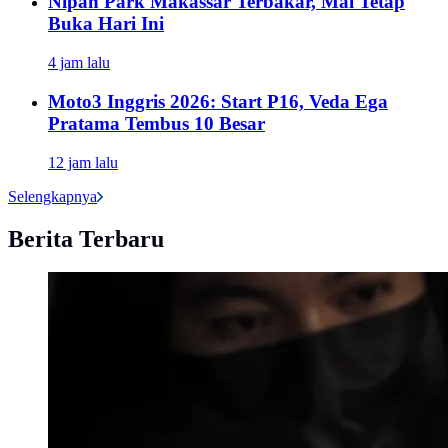
Nipah Park Makassar Terbakar, Mal Tetap
Buka Hari Ini
4 jam lalu
Moto3 Inggris 2026: Start P16, Veda Ega
Pratama Tembus 10 Besar
12 jam lalu
Selengkapnya
Berita Terbaru