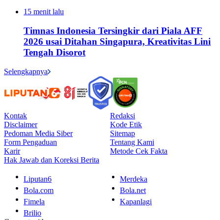
15 menit lalu
Timnas Indonesia Tersingkir dari Piala AFF
2026 usai Ditahan Singapura, Kreativitas Lini
Tengah Disorot
Selengkapnya
Kontak
Redaksi
Disclaimer
Kode Etik
Pedoman Media Siber
Sitemap
Form Pengaduan
Tentang Kami
Karir
Metode Cek Fakta
Hak Jawab dan Koreksi Berita
Liputan6
Merdeka
Bola.com
Bola.net
Fimela
Kapanlagi
Brilio