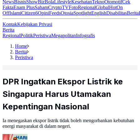
News
Bisnis
ShowBiz
Bola
Lifestyle
Kesehatan
Tekno
Otomotif
Cek
Fakta
Enam Plus
Saham
Crypto
TV
Foto
Regional
Global
Hot
On
Off
Islami
Citizen6
Opini
Feeds
Otosia
Spotlight
English
Disabilitas
Berita
Kontak
Kebijakan Privasi
Berita
Regional
Politik
Peristiwa
Megapolitan
Infografis
Home
Berita
Peristiwa
DPR Ingatkan Ekspor Listrik ke
Singapura Harus Utamakan
Kepentingan Nasional
Ia menegaskan ekspor listrik tidak boleh mengorbankan kebutuhan
energi masyarakat di dalam negeri.