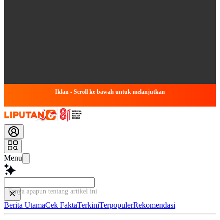
Iklan - Scroll ke bawah untuk melanjutkan
Menu
Tanya apapun tentang artikel ini...
Berita Utama
Cek Fakta
Terkini
Terpopuler
Rekomendasi