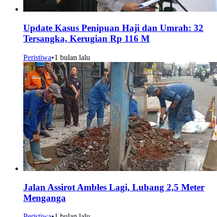
Update Kasus Penipuan Haji dan Umrah: 32
Tersangka, Kerugian Rp 116 M
Peristiwa
•
1 bulan lalu
Jalan Assirot Ambles Lagi, Lubang 2,5 Meter
Menganga
Peristiwa
•
1 bulan lalu