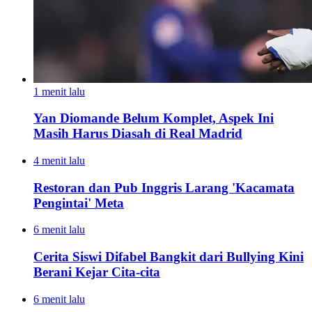
1 menit lalu
Yan Diomande Belum Komplet, Aspek Ini
Masih Harus Diasah di Real Madrid
4 menit lalu
Restoran dan Pub Inggris Larang 'Kacamata
Pengintai' Meta
6 menit lalu
Cerita Siswi Difabel Bangkit dari Bullying Kini
Berani Kejar Cita-cita
6 menit lalu