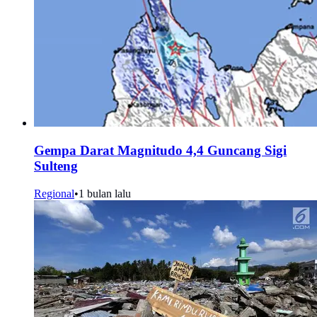
Gempa Darat Magnitudo 4,4 Guncang Sigi
Sulteng
Regional
•
1 bulan lalu