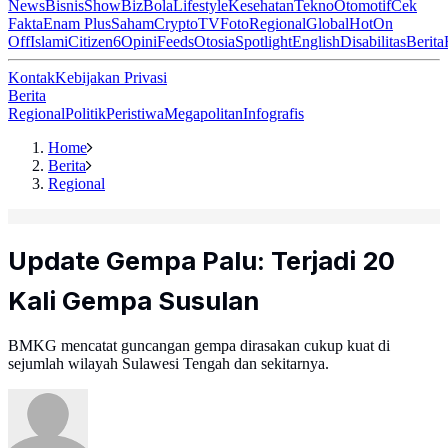
News
Bisnis
ShowBiz
Bola
Lifestyle
Kesehatan
Tekno
Otomotif
Cek
Fakta
Enam Plus
Saham
Crypto
TV
Foto
Regional
Global
Hot
On
Off
Islami
Citizen6
Opini
Feeds
Otosia
Spotlight
English
Disabilitas
Berita
Kontak
Kebijakan Privasi
Berita
Regional
Politik
Peristiwa
Megapolitan
Infografis
Home
Berita
Regional
Update Gempa Palu: Terjadi 20
Kali Gempa Susulan
BMKG mencatat guncangan gempa dirasakan cukup kuat di
sejumlah wilayah Sulawesi Tengah dan sekitarnya.