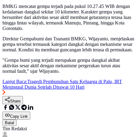
BMKG mencatat gempa terjadi pada pukul 10.27.45 WIB dengan
kedalaman dangkal sekitar 10 kilometer. Karakter gempa yang
bersumber dari aktivitas sesar aktif membuat getarannya terasa luas
hingga lintas wilayah, termasuk Mamuju, Pinrang, hingga Kota
Gorontalo.
Direktur Gempabumi dan Tsunami BMKG, Wijayanto, menjelaskan
gempa tersebut termasuk kategori dangkal dengan mekanisme sesar
normal. Kondisi itu membuat guncangan lebih terasa di permukaan.
"Gempa bumi yang terjadi merupakan gempa dangkal akibat
aktivitas sesar aktif dengan mekanisme pergerakan turun atau
normal fault," ujar Wijayanto.
Lanjut Baca:
Tragedi Pembunuhan Satu Keluarga di Palu, IRT
Meninggal Dunia Setelah Dirawat 10 Hari
Share
Copy Link
Batal
Tim Redaksi