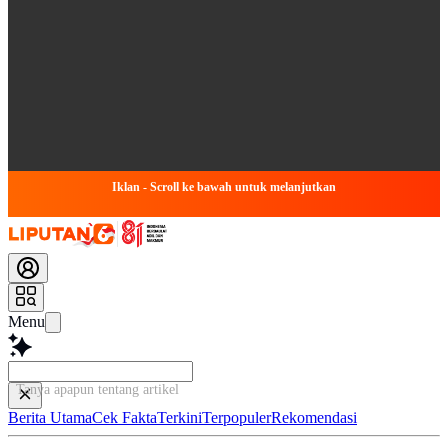
Iklan - Scroll ke bawah untuk melanjutkan
Menu
Tanya apapun tentang artikel ini...
Berita Utama
Cek Fakta
Terkini
Terpopuler
Rekomendasi