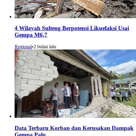
4 Wilayah Sulteng Berpotensi Likuefaksi Usai
Gempa M6,7
Regional
•
2 bulan lalu
Data Terbaru Korban dan Kerusakan Dampak
Gempa Palu