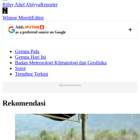
Rifqy Alief Abiyya
Reporter
Wisnoe Moerti
Editor
Add
as a preferred source on Google
Gempa Palu
Gempa Hari Ini
Badan Meteorologi Klimatologi dan Geofisika
Sorot
Trending Terkini
Advertisement
Rekomendasi