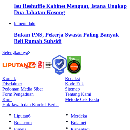
Isu Reshuffle Kabinet Menguat, Istana Ungkap
Dua Jabatan Kosong
6 menit lalu
Bukan PNS, Pekerja Swasta Paling Banyak
Beli Rumah Subsidi
Selengkapnya
Kontak
Redaksi
Disclaimer
Kode Etik
Pedoman Media Siber
Sitemap
Form Pengaduan
Tentang Kami
Karir
Metode Cek Fakta
Hak Jawab dan Koreksi Berita
Liputan6
Merdeka
Bola.com
Bola.net
Fimela
Kapanlagi