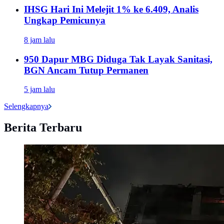
IHSG Hari Ini Melejit 1% ke 6.409, Analis
Ungkap Pemicunya
8 jam lalu
950 Dapur MBG Diduga Tak Layak Sanitasi,
BGN Ancam Tutup Permanen
5 jam lalu
Selengkapnya
Berita Terbaru