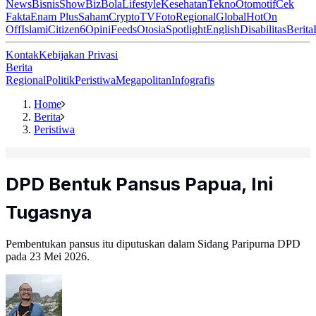
News
Bisnis
ShowBiz
Bola
Lifestyle
Kesehatan
Tekno
Otomotif
Cek
Fakta
Enam Plus
Saham
Crypto
TV
Foto
Regional
Global
Hot
On
Off
Islami
Citizen6
Opini
Feeds
Otosia
Spotlight
English
Disabilitas
Berita
Kontak
Kebijakan Privasi
Berita
Regional
Politik
Peristiwa
Megapolitan
Infografis
Home
Berita
Peristiwa
DPD Bentuk Pansus Papua, Ini
Tugasnya
Pembentukan pansus itu diputuskan dalam Sidang Paripurna DPD
pada 23 Mei 2026.