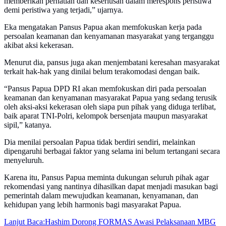
memberikan perhatian dan keseriusan dalam merespons peristiwa
demi peristiwa yang terjadi,” ujarnya.
Eka mengatakan Pansus Papua akan memfokuskan kerja pada
persoalan keamanan dan kenyamanan masyarakat yang terganggu
akibat aksi kekerasan.
Menurut dia, pansus juga akan menjembatani keresahan masyarakat
terkait hak-hak yang dinilai belum terakomodasi dengan baik.
“Pansus Papua DPD RI akan memfokuskan diri pada persoalan
keamanan dan kenyamanan masyarakat Papua yang sedang terusik
oleh aksi-aksi kekerasan oleh siapa pun pihak yang diduga terlibat,
baik aparat TNI-Polri, kelompok bersenjata maupun masyarakat
sipil,” katanya.
Dia menilai persoalan Papua tidak berdiri sendiri, melainkan
dipengaruhi berbagai faktor yang selama ini belum tertangani secara
menyeluruh.
Karena itu, Pansus Papua meminta dukungan seluruh pihak agar
rekomendasi yang nantinya dihasilkan dapat menjadi masukan bagi
pemerintah dalam mewujudkan keamanan, kenyamanan, dan
kehidupan yang lebih harmonis bagi masyarakat Papua.
Lanjut Baca:
Hashim Dorong FORMAS Awasi Pelaksanaan MBG