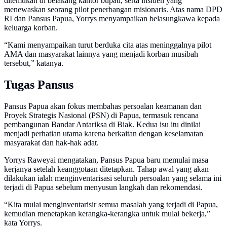
ditemukan di belakang kantor bupati, serta insiden yang
menewaskan seorang pilot penerbangan misionaris. Atas nama DPD
RI dan Pansus Papua, Yorrys menyampaikan belasungkawa kepada
keluarga korban.
“Kami menyampaikan turut berduka cita atas meninggalnya pilot
AMA dan masyarakat lainnya yang menjadi korban musibah
tersebut,” katanya.
Tugas Pansus
Pansus Papua akan fokus membahas persoalan keamanan dan
Proyek Strategis Nasional (PSN) di Papua, termasuk rencana
pembangunan Bandar Antariksa di Biak. Kedua isu itu dinilai
menjadi perhatian utama karena berkaitan dengan keselamatan
masyarakat dan hak-hak adat.
Yorrys Raweyai mengatakan, Pansus Papua baru memulai masa
kerjanya setelah keanggotaan ditetapkan. Tahap awal yang akan
dilakukan ialah menginventarisasi seluruh persoalan yang selama ini
terjadi di Papua sebelum menyusun langkah dan rekomendasi.
“Kita mulai menginventarisir semua masalah yang terjadi di Papua,
kemudian menetapkan kerangka-kerangka untuk mulai bekerja,”
kata Yorrys.