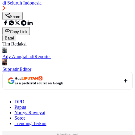
di Seluruh Indonesia
Share
Copy Link
Batal
Tim Redaksi
Ady Anugrahadi
Reporter
Supriatin
Editor
Add
as a preferred source on Google
DPD
Papua
Yorrys Raweyai
Sorot
Trending Terkini
Advertisement