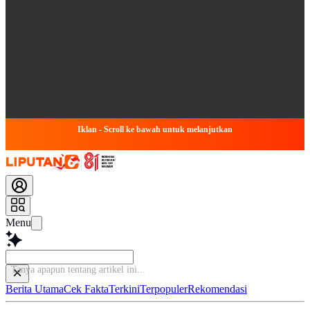
Iklan - Scroll ke bawah untuk melanjutkan
Menu
Ba
Berita Utama
Cek Fakta
Terkini
Terpopuler
Rekomendasi