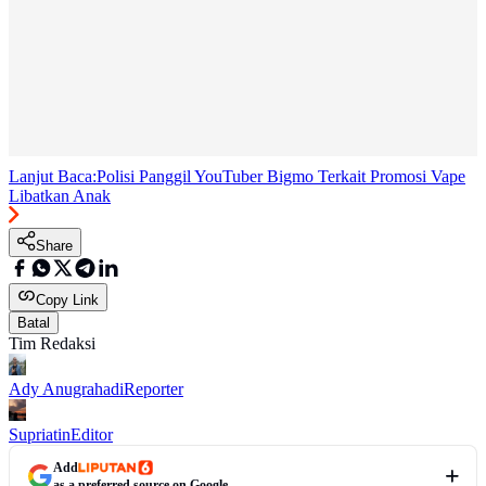
Lanjut Baca:
Polisi Panggil YouTuber Bigmo Terkait Promosi Vape
Libatkan Anak
Share
Copy Link
Batal
Tim Redaksi
Ady Anugrahadi
Reporter
Supriatin
Editor
Add
as a preferred source on Google