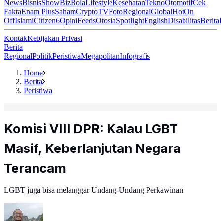
News
Bisnis
ShowBiz
Bola
Lifestyle
Kesehatan
Tekno
Otomotif
Cek
Fakta
Enam Plus
Saham
Crypto
TV
Foto
Regional
Global
Hot
On
Off
Islami
Citizen6
Opini
Feeds
Otosia
Spotlight
English
Disabilitas
Berita
Kontak
Kebijakan Privasi
Berita
Regional
Politik
Peristiwa
Megapolitan
Infografis
Home
Berita
Peristiwa
Komisi VIII DPR: Kalau LGBT
Masif, Keberlanjutan Negara
Terancam
LGBT juga bisa melanggar Undang-Undang Perkawinan.