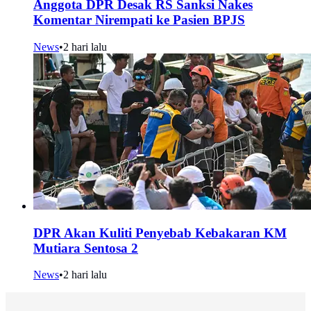
Anggota DPR Desak RS Sanksi Nakes
Komentar Nirempati ke Pasien BPJS
News
•
2 hari lalu
DPR Akan Kuliti Penyebab Kebakaran KM
Mutiara Sentosa 2
News
•
2 hari lalu