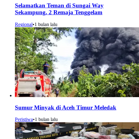
Selamatkan Teman di Sungai Way
Sekampung, 2 Remaja Tenggelam
Regional
•
1 bulan lalu
Sumur Minyak di Aceh Timur Meledak
Peristiwa
•
1 bulan lalu