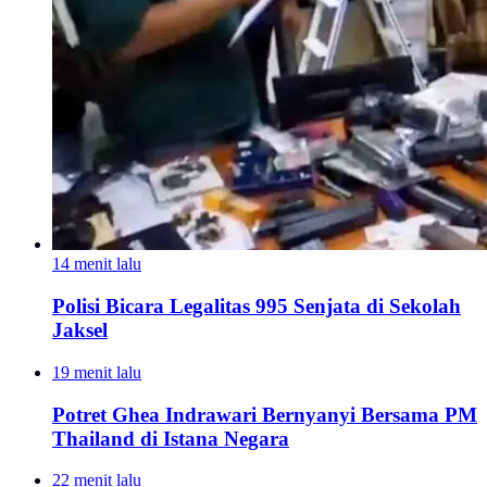
14 menit lalu
Polisi Bicara Legalitas 995 Senjata di Sekolah
Jaksel
19 menit lalu
Potret Ghea Indrawari Bernyanyi Bersama PM
Thailand di Istana Negara
22 menit lalu