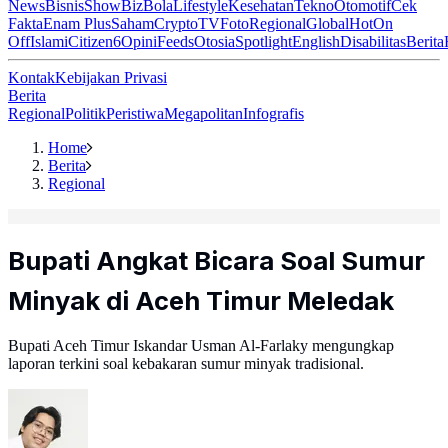
News
Bisnis
ShowBiz
Bola
Lifestyle
Kesehatan
Tekno
Otomotif
Cek
Fakta
Enam Plus
Saham
Crypto
TV
Foto
Regional
Global
Hot
On
Off
Islami
Citizen6
Opini
Feeds
Otosia
Spotlight
English
Disabilitas
Berita
Kontak
Kebijakan Privasi
Berita
Regional
Politik
Peristiwa
Megapolitan
Infografis
Home
Berita
Regional
Bupati Angkat Bicara Soal Sumur
Minyak di Aceh Timur Meledak
Bupati Aceh Timur Iskandar Usman Al-Farlaky mengungkap
laporan terkini soal kebakaran sumur minyak tradisional.