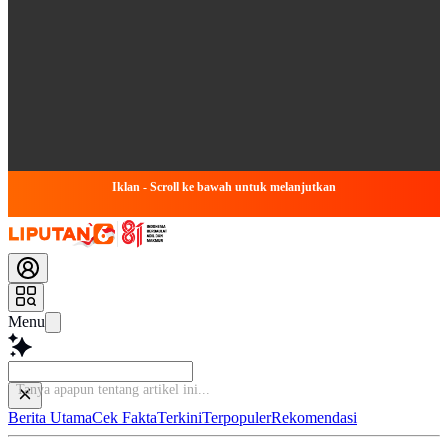
Iklan - Scroll ke bawah untuk melanjutkan
Menu
Tanya apapun tentang
Berita Utama
Cek Fakta
Terkini
Terpopuler
Rekomendasi