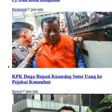
Regional
•
7 jam lalu
KPK Duga Bupati Kuansing Setor Uang ke
Pejabat Kemenhut
News
•
7 jam lalu