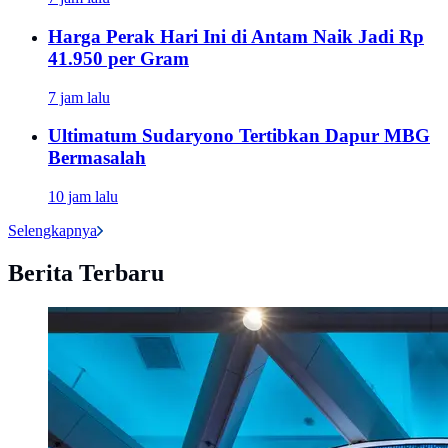
Harga Perak Hari Ini di Antam Naik Jadi Rp
41.950 per Gram
7 jam lalu
Ultimatum Sudaryono Tertibkan Dapur MBG
Bermasalah
10 jam lalu
Selengkapnya
Berita Terbaru