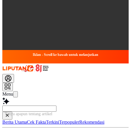
Iklan - Scroll ke bawah untuk melanjutkan
Menu
Tanya apapun tentang artikel ini...
Berita Utama
Cek Fakta
Terkini
Terpopuler
Rekomendasi