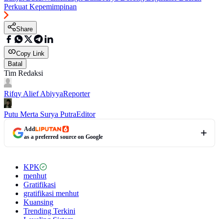
Perkuat Kepemimpinan
Share
Copy Link
Batal
Tim Redaksi
Rifqy Alief Abiyya
Reporter
Putu Merta Surya Putra
Editor
Add
as a preferred source on Google
KPK
menhut
Gratifikasi
gratifikasi menhut
Kuansing
Trending Terkini