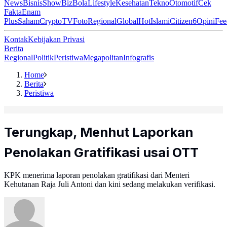
News
Bisnis
ShowBiz
Bola
Lifestyle
Kesehatan
Tekno
Otomotif
Cek
Fakta
Enam
Plus
Saham
Crypto
TV
Foto
Regional
Global
Hot
Islami
Citizen6
Opini
Fee
Kontak
Kebijakan Privasi
Berita
Regional
Politik
Peristiwa
Megapolitan
Infografis
Home
Berita
Peristiwa
Terungkap, Menhut Laporkan
Penolakan Gratifikasi usai OTT
KPK menerima laporan penolakan gratifikasi dari Menteri
Kehutanan Raja Juli Antoni dan kini sedang melakukan verifikasi.