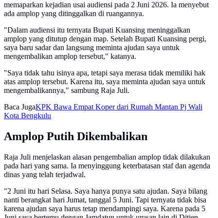
memaparkan kejadian usai audiensi pada 2 Juni 2026. Ia menyebut
ada amplop yang ditinggalkan di ruangannya.
"Dalam audiensi itu ternyata Bupati Kuansing meninggalkan
amplop yang ditutup dengan map. Setelah Bupati Kuansing pergi,
saya baru sadar dan langsung meminta ajudan saya untuk
mengembalikan amplop tersebut," katanya.
"Saya tidak tahu isinya apa, tetapi saya merasa tidak memiliki hak
atas amplop tersebut. Karena itu, saya meminta ajudan saya untuk
mengembalikannya," sambung Raja Juli.
Baca Juga
KPK Bawa Empat Koper dari Rumah Mantan Pj Wali
Kota Bengkulu
Amplop Putih Dikembalikan
Raja Juli menjelaskan alasan pengembalian amplop tidak dilakukan
pada hari yang sama. Ia menyinggung keterbatasan staf dan agenda
dinas yang telah terjadwal.
"2 Juni itu hari Selasa. Saya hanya punya satu ajudan. Saya bilang
nanti berangkat hari Jumat, tanggal 5 Juni. Tapi ternyata tidak bisa
karena ajudan saya harus tetap mendampingi saya. Karena pada 5
Juni saya bertemu dengan Jamdatun untuk urusan lain di Ditjen