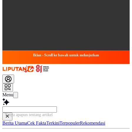
Iklan - Scroll ke bawah untuk melanjutkan
Menu
Tanya apapun tentang artikel ini...
Berita Utama
Cek Fakta
Terkini
Terpopuler
Rekomendasi