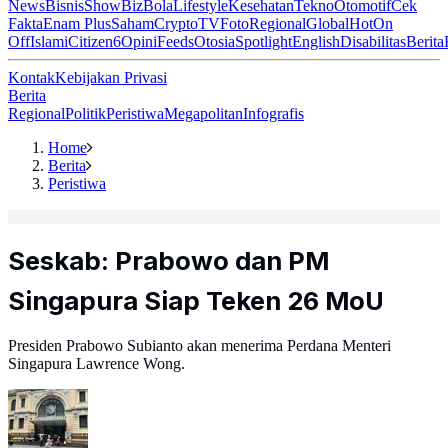
News
Bisnis
ShowBiz
Bola
Lifestyle
Kesehatan
Tekno
Otomotif
Cek
Fakta
Enam Plus
Saham
Crypto
TV
Foto
Regional
Global
Hot
On
Off
Islami
Citizen6
Opini
Feeds
Otosia
Spotlight
English
Disabilitas
Berita
Kontak
Kebijakan Privasi
Berita
Regional
Politik
Peristiwa
Megapolitan
Infografis
Home
Berita
Peristiwa
Seskab: Prabowo dan PM
Singapura Siap Teken 26 MoU
Presiden Prabowo Subianto akan menerima Perdana Menteri
Singapura Lawrence Wong.