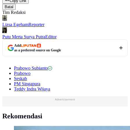
Copy Link
Batal
Tim Redaksi
Lizsa Egeham
Reporter
Putu Merta Surya Putra
Editor
Add
as a preferred source on Google
Prabowo Subianto
Prabowo
Seskab
PM Singapura
Teddy Indra Wijaya
Advertisement
Rekomendasi