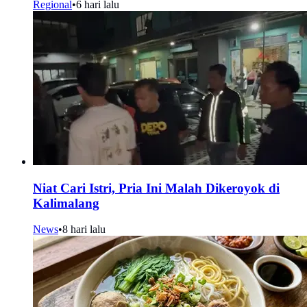
Regional
•
6 hari lalu
Niat Cari Istri, Pria Ini Malah Dikeroyok di
Kalimalang
News
•
8 hari lalu