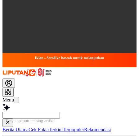
Iklan - Scroll ke bawah untuk melanjutkan
Menu
Tanya apapun tentang artikel ini...
Berita Utama
Cek Fakta
Terkini
Terpopuler
Rekomendasi