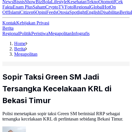
News
Bisnis
ShowBiz
Bola
Lifestyle
Kesehatan
Tekno
Otomotif
Cek
Fakta
Enam Plus
Saham
Crypto
TV
Foto
Regional
Global
Hot
On
Off
Islami
Citizen6
Opini
Feeds
Otosia
Spotlight
English
Disabilitas
Berita
Kontak
Kebijakan Privasi
Berita
Regional
Politik
Peristiwa
Megapolitan
Infografis
Home
Berita
Megapolitan
Sopir Taksi Green SM Jadi
Tersangka Kecelakaan KRL di
Bekasi Timur
Polisi menetapkan sopir taksi Green SM berinisial RRP sebagai
tersangka kecelakaan KRL di perlintasan sebidang Bekasi Timur.