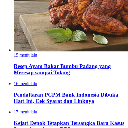
15 menit lalu
Resep Ayam Bakar Bumbu Padang yang
Meresap sampai Tulang
16 menit lalu
Pendaftaran PCPM Bank Indonesia Dibuka
Hari Ini, Cek Syarat dan Linknya
17 menit lalu
Kejari Depok Tetapkan Tersangka Baru Kasus