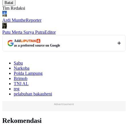
Batal
Tim Redaksi
Ardi Munthe
Reporter
Putu Merta Surya Putra
Editor
Add
as a preferred source on Google
Sabu
Narkoba
Polda Lampung
Brimob
TNI AL
reg
pelabuhan bakauheni
Advertisement
Rekomendasi