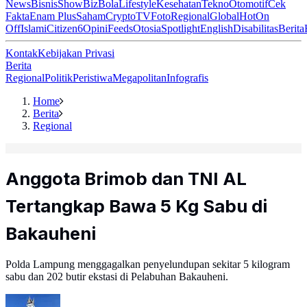
News
Bisnis
ShowBiz
Bola
Lifestyle
Kesehatan
Tekno
Otomotif
Cek
Fakta
Enam Plus
Saham
Crypto
TV
Foto
Regional
Global
Hot
On
Off
Islami
Citizen6
Opini
Feeds
Otosia
Spotlight
English
Disabilitas
Berita
Kontak
Kebijakan Privasi
Berita
Regional
Politik
Peristiwa
Megapolitan
Infografis
Home
Berita
Regional
Anggota Brimob dan TNI AL
Tertangkap Bawa 5 Kg Sabu di
Bakauheni
Polda Lampung menggagalkan penyelundupan sekitar 5 kilogram
sabu dan 202 butir ekstasi di Pelabuhan Bakauheni.