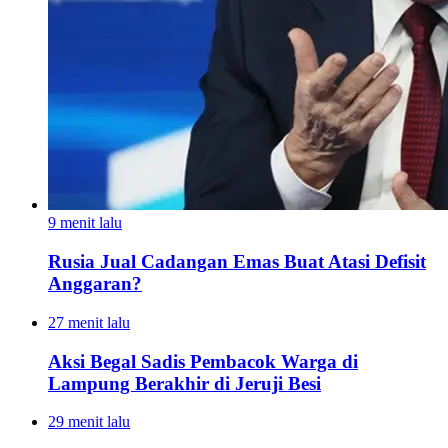
9 menit lalu
Rusia Jual Cadangan Emas Buat Atasi Defisit
Anggaran?
27 menit lalu
Aksi Begal Sadis Pembacok Warga di
Lampung Berakhir di Jeruji Besi
29 menit lalu