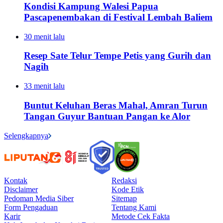
Kondisi Kampung Walesi Papua
Pascapenembakan di Festival Lembah Baliem
30 menit lalu
Resep Sate Telur Tempe Petis yang Gurih dan
Nagih
33 menit lalu
Buntut Keluhan Beras Mahal, Amran Turun
Tangan Guyur Bantuan Pangan ke Alor
Selengkapnya
Kontak
Redaksi
Disclaimer
Kode Etik
Pedoman Media Siber
Sitemap
Form Pengaduan
Tentang Kami
Karir
Metode Cek Fakta