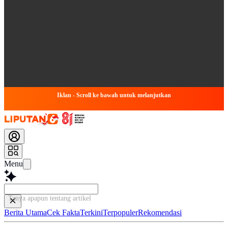
Iklan - Scroll ke bawah untuk melanjutkan
Menu
Tanya apapun tentang artikel ini...
Berita Utama
Cek Fakta
Terkini
Terpopuler
Rekomendasi