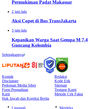
Permukiman Padat Makassar
2 jam lalu
Aksi Copet di Bus TransJakarta
3 jam lalu
Kepanikan Warga Saat Gempa M 7,4
Guncang Kolombia
Selengkapnya
Kontak
Redaksi
Disclaimer
Kode Etik
Pedoman Media Siber
Sitemap
Form Pengaduan
Tentang Kami
Karir
Metode Cek Fakta
Hak Jawab dan Koreksi Berita
Liputan6
Merdeka