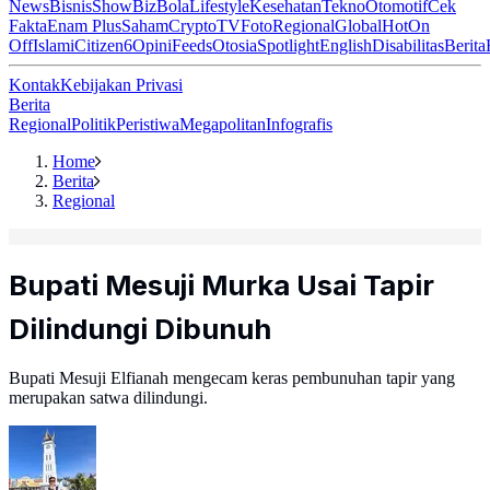
News
Bisnis
ShowBiz
Bola
Lifestyle
Kesehatan
Tekno
Otomotif
Cek
Fakta
Enam Plus
Saham
Crypto
TV
Foto
Regional
Global
Hot
On
Off
Islami
Citizen6
Opini
Feeds
Otosia
Spotlight
English
Disabilitas
Berita
Kontak
Kebijakan Privasi
Berita
Regional
Politik
Peristiwa
Megapolitan
Infografis
Home
Berita
Regional
Bupati Mesuji Murka Usai Tapir
Dilindungi Dibunuh
Bupati Mesuji Elfianah mengecam keras pembunuhan tapir yang
merupakan satwa dilindungi.