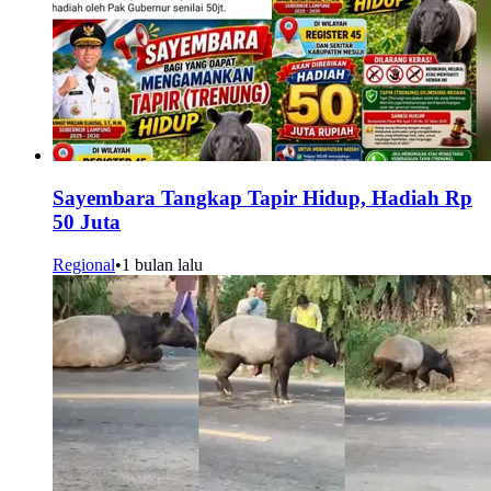
Sayembara Tangkap Tapir Hidup, Hadiah Rp
50 Juta
Regional
•
1 bulan lalu