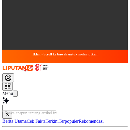
Iklan - Scroll ke bawah untuk melanjutkan
Menu
Tanya apapun tentang artikel ini...
Berita Utama
Cek Fakta
Terkini
Terpopuler
Rekomendasi