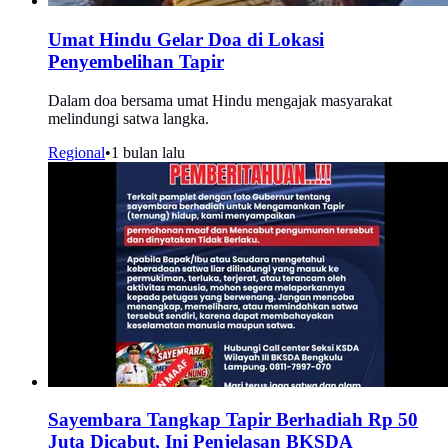
Umat Hindu Gelar Doa di Lokasi
Penyembelihan Tapir
Dalam doa bersama umat Hindu mengajak masyarakat
melindungi satwa langka.
Regional
•
1 bulan lalu
Sayembara Tangkap Tapir Berhadiah Rp 50
Juta Dicabut, Ini Penjelasan BKSDA