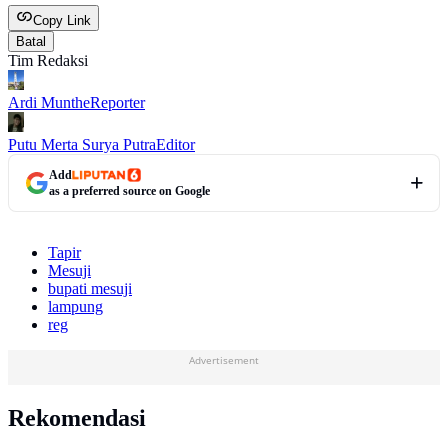
Copy Link
Batal
Tim Redaksi
Ardi Munthe
Reporter
Putu Merta Surya Putra
Editor
Add
as a preferred source on Google
Tapir
Mesuji
bupati mesuji
lampung
reg
Advertisement
Rekomendasi