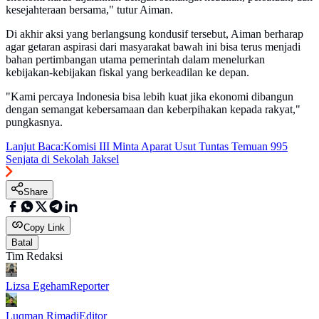
kesejahteraan bersama," tutur Aiman.
Di akhir aksi yang berlangsung kondusif tersebut, Aiman berharap
agar getaran aspirasi dari masyarakat bawah ini bisa terus menjadi
bahan pertimbangan utama pemerintah dalam menelurkan
kebijakan-kebijakan fiskal yang berkeadilan ke depan.
"Kami percaya Indonesia bisa lebih kuat jika ekonomi dibangun
dengan semangat kebersamaan dan keberpihakan kepada rakyat,"
pungkasnya.
Lanjut Baca:
Komisi III Minta Aparat Usut Tuntas Temuan 995
Senjata di Sekolah Jaksel
Share
Copy Link
Batal
Tim Redaksi
Lizsa Egeham
Reporter
Luqman Rimadi
Editor