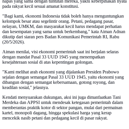
napas yang sama dengan tuntutan mereka, yakni keberpihakan nyata
pada rakyat kecil sesuai amanat konstitusi.
"Bagi kami, ekonomi Indonesia tidak boleh hanya menguntungkan
kelompok besar atau segelintir orang. Petani, pedagang pasar,
nelayan, UMKM, dan masyarakat kecil harus mendapat perhatian
dan kesempatan yang sama untuk berkembang," kata Aiman Adnan
dikutip dari siaran pers Badan Komunikasi Pemerintah RI, Rabu
(20/5/2026).
Aiman menilai, visi ekonomi pemerintah saat ini berjalan selaras
dengan mandat Pasal 33 UUD 1945 yang menempatkan
kesejahteraan sosial di atas kepentingan golongan.
"Kami melihat arah ekonomi yang dijalankan Presiden Prabowo
sejalan dengan semangat Pasal 33 UUD 1945, yaitu ekonomi yang
dibangun dengan semangat kebersamaan, gotong royong, dan
keadilan sosial," jelasnya.
Kendati menyuarakan dukungan, aksi ini juga dimanfaatkan Tani
Merdeka dan APPSI untuk mendesak ketegasan pemerintah dalam
memberantas praktik kotor di sektor pangan, mulai dari permainan
kartel, monopoli dagang, hingga spekulasi harga yang kerap
mencekik nasib petani dan pedagang kecil di pasar rakyat.