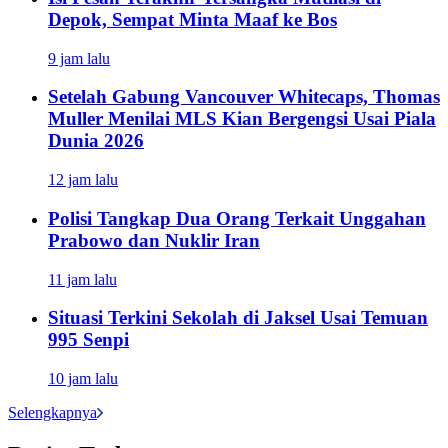
Depok, Sempat Minta Maaf ke Bos
9 jam lalu
Setelah Gabung Vancouver Whitecaps, Thomas
Muller Menilai MLS Kian Bergengsi Usai Piala
Dunia 2026
12 jam lalu
Polisi Tangkap Dua Orang Terkait Unggahan
Prabowo dan Nuklir Iran
11 jam lalu
Situasi Terkini Sekolah di Jaksel Usai Temuan
995 Senpi
10 jam lalu
Selengkapnya