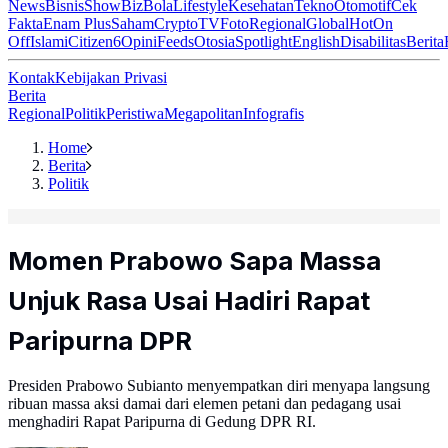
News
Bisnis
ShowBiz
Bola
Lifestyle
Kesehatan
Tekno
Otomotif
Cek
Fakta
Enam Plus
Saham
Crypto
TV
Foto
Regional
Global
Hot
On
Off
Islami
Citizen6
Opini
Feeds
Otosia
Spotlight
English
Disabilitas
Berita
Kontak
Kebijakan Privasi
Berita
Regional
Politik
Peristiwa
Megapolitan
Infografis
Home
Berita
Politik
Momen Prabowo Sapa Massa
Unjuk Rasa Usai Hadiri Rapat
Paripurna DPR
Presiden Prabowo Subianto menyempatkan diri menyapa langsung
ribuan massa aksi damai dari elemen petani dan pedagang usai
menghadiri Rapat Paripurna di Gedung DPR RI.