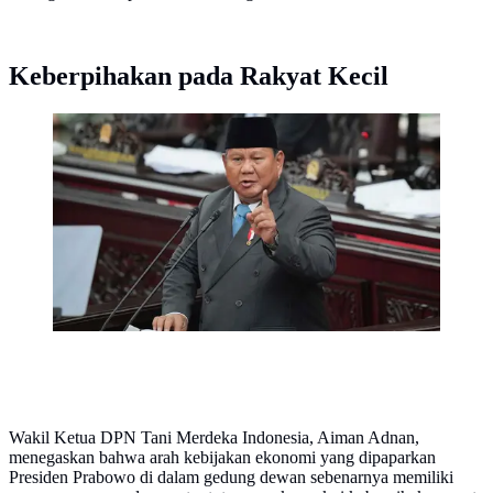
Keberpihakan pada Rakyat Kecil
Presiden Republik Indonesia, Prabowo Subianto, saat
menyampaikan pidatonya pada sidang paripurna
Dewan Perwakilan Rakyat (DPR) di Jakarta, Rabu 20
Mei 2026. (AP Photo/Achmad Ibrahim)
Wakil Ketua DPN Tani Merdeka Indonesia, Aiman Adnan,
menegaskan bahwa arah kebijakan ekonomi yang dipaparkan
Presiden Prabowo di dalam gedung dewan sebenarnya memiliki