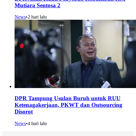
Mutiara Sentosa 2
News
•
2 hari lalu
DPR Tampung Usulan Buruh untuk RUU
Ketenagakerjaan, PKWT dan Outsourcing
Disorot
News
•
4 hari lalu