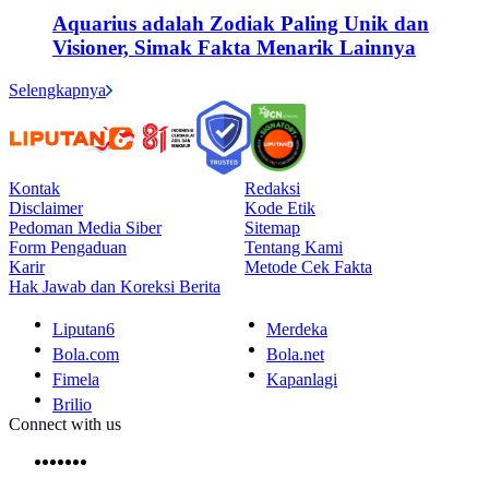
Aquarius adalah Zodiak Paling Unik dan
Visioner, Simak Fakta Menarik Lainnya
Selengkapnya
Kontak
Redaksi
Disclaimer
Kode Etik
Pedoman Media Siber
Sitemap
Form Pengaduan
Tentang Kami
Karir
Metode Cek Fakta
Hak Jawab dan Koreksi Berita
Liputan6
Merdeka
Bola.com
Bola.net
Fimela
Kapanlagi
Brilio
Connect with us