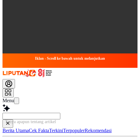
Iklan - Scroll ke bawah untuk melanjutkan
Menu
Tanya apapun tentang artikel ini...
Berita Utama
Cek Fakta
Terkini
Terpopuler
Rekomendasi