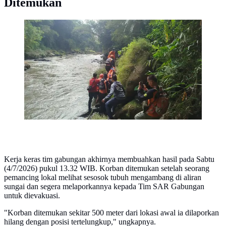
Ditemukan
Operasi pencarian terhadap Fadlan Alparizi (5), balita
yang hilang di area Sungai Cicatih, Kabupaten
Sukabumi, berakhir pilu (Istimewa)
Kerja keras tim gabungan akhirnya membuahkan hasil pada Sabtu
(4/7/2026) pukul 13.32 WIB. Korban ditemukan setelah seorang
pemancing lokal melihat sesosok tubuh mengambang di aliran
sungai dan segera melaporkannya kepada Tim SAR Gabungan
untuk dievakuasi.
"Korban ditemukan sekitar 500 meter dari lokasi awal ia dilaporkan
hilang dengan posisi tertelungkup," ungkapnya.