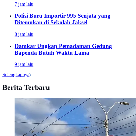
7 jam lalu
Polisi Buru Importir 995 Senjata yang
Ditemukan di Sekolah Jaksel
8 jam lalu
Damkar Ungkap Pemadaman Gedung
Bapenda Butuh Waktu Lama
9 jam lalu
Selengkapnya
Berita Terbaru