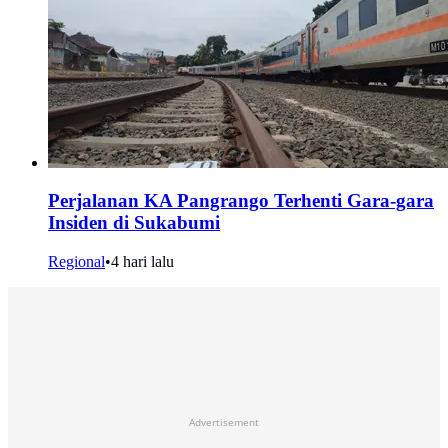
Perjalanan KA Pangrango Terhenti Gara-gara
Insiden di Sukabumi
Regional
•
4 hari lalu
Advertisement