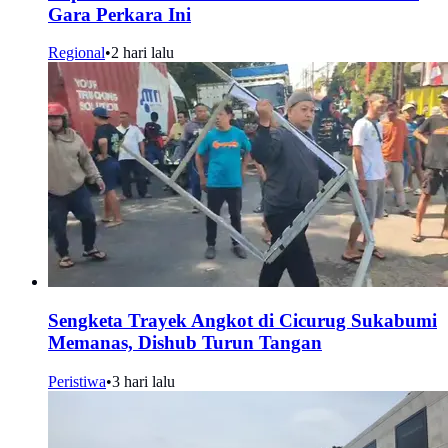
Gara Perkara Ini
Regional
•
2 hari lalu
Sengketa Trayek Angkot di Cicurug Sukabumi
Memanas, Dishub Turun Tangan
Peristiwa
•
3 hari lalu