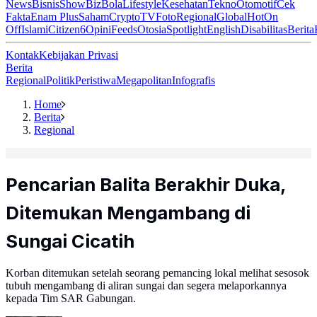
News
Bisnis
ShowBiz
Bola
Lifestyle
Kesehatan
Tekno
Otomotif
Cek
Fakta
Enam Plus
Saham
Crypto
TV
Foto
Regional
Global
Hot
On
Off
Islami
Citizen6
Opini
Feeds
Otosia
Spotlight
English
Disabilitas
Berita
Kontak
Kebijakan Privasi
Berita
Regional
Politik
Peristiwa
Megapolitan
Infografis
Home
Berita
Regional
Pencarian Balita Berakhir Duka,
Ditemukan Mengambang di
Sungai Cicatih
Korban ditemukan setelah seorang pemancing lokal melihat sesosok
tubuh mengambang di aliran sungai dan segera melaporkannya
kepada Tim SAR Gabungan.