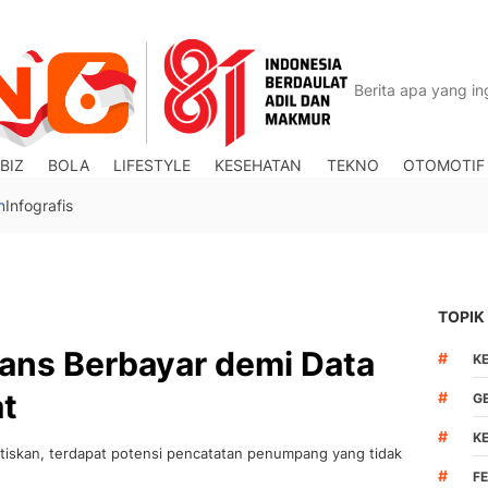
BIZ
BOLA
LIFESTYLE
KESEHATAN
TEKNO
OTOMOTIF
n
Infografis
TOPIK
ans Berbayar demi Data
#
K
t
#
G
#
K
tiskan, terdapat potensi pencatatan penumpang yang tidak
#
F