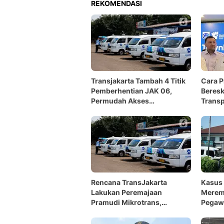
REKOMENDASI
Transjakarta Tambah 4 Titik
Cara 
Pemberhentian JAK 06,
Beres
Permudah Akses
Transp
Permukiman dan Fasilitas
Umum
Rencana TransJakarta
Kasus 
Lakukan Peremajaan
Meremb
Pramudi Mikrotrans,
Pegawa
Tingkatkan Kualitas Sopir