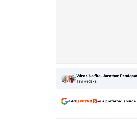
Winda Nelfira, Jonathan Pandapo
Tim Redaksi
Add
as a preferred source