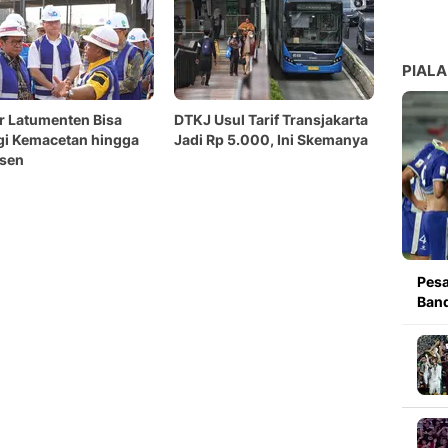
PIALA
r Latumenten Bisa
DTKJ Usul Tarif Transjakarta
gi Kemacetan hingga
Jadi Rp 5.000, Ini Skemanya
rsen
Pesa
Band