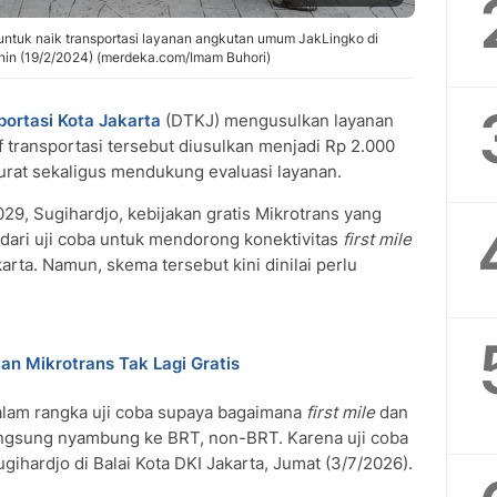
untuk naik transportasi layanan angkutan umum JakLingko di
enin (19/2/2024) (merdeka.com/Imam Buhori)
ortasi Kota Jakarta
(DTKJ) mengusulkan layanan
rif transportasi tersebut diusulkan menjadi Rp 2.000
urat sekaligus mendukung evaluasi layanan.
9, Sugihardjo, kebijakan gratis Mikrotrans yang
dari uji coba untuk mendorong konektivitas
first mile
rta. Namun, skema tersebut kini dinilai perlu
an Mikrotrans Tak Lagi Gratis
alam rangka uji coba supaya bagaimana
first mile
dan
langsung nyambung ke BRT, non-BRT. Karena uji coba
Sugihardjo di Balai Kota DKI Jakarta, Jumat (3/7/2026).