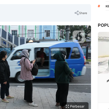
#
K
Share
POP
Copy Link
Perbesar