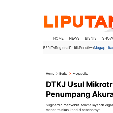
HOME
NEWS
BISNIS
SHOW
BERITA
Regional
Politik
Peristiwa
Megapolita
Home
Berita
Megapolitan
DTKJ Usul Mikrotr
Penumpang Akura
Sugihardjo menyebut selama layanan digra
mencerminkan kondisi sebenarnya.