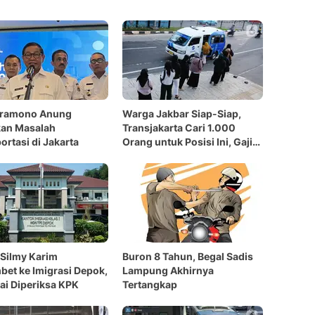
Pramono Anung
Warga Jakbar Siap-Siap,
kan Masalah
Transjakarta Cari 1.000
ortasi di Jakarta
Orang untuk Posisi Ini, Gaji
UMP dan Gratis
Silmy Karim
Buron 8 Tahun, Begal Sadis
et ke Imigrasi Depok,
Lampung Akhirnya
i Diperiksa KPK
Tertangkap