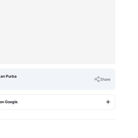
tan Purba
Share
 on Google
Copy Link