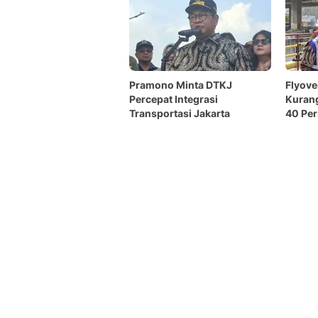
Pramono Minta DTKJ
Flyove
Percepat Integrasi
Kuran
Transportasi Jakarta
40 Pe