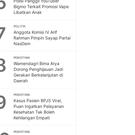
6
Polisi Panggil YouTuber
Sport
Bigmo Terkait Promosi Vape
Berita Bola Terkini, Ja
Libatkan Anak
Klasemen, Hasil Liga
7
POLITIK
Anggota Komisi IV Arif
Rahman Pimpin Sayap Partai
NasDem
8
PERISTIWA
Wamendagri Bima Arya
Dorong Penghijauan Jadi
Gerakan Berkelanjutan di
Daerah
9
PERISTIWA
Kasus Pasien BPJS Viral,
Puan Ingatkan Pelayanan
Kesehatan Tak Boleh
Kehilangan Empati
PERISTIWA