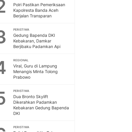
2
Feeds
Polri Pastikan Pemeriksaan
Kapolresta Banda Aceh
Feeds Liputan6: Kumpul
Berjalan Transparan
Terbaru Harian
Otosia
3
PERISTIWA
Otosia
Gedung Bapenda DKI
Spotlight
Kebakaran, Damkar
Berita Terkini, Kabar Te
Berjibaku Padamkan Api
Dan Dunia - Liputan6.
English
4
REGIONAL
Exploring Knowledge, T
Viral, Guru di Lampung
Menangis Minta Tolong
En.Liputan6.com
Prabowo
Disabilitas
Disabilitas Berita Terkini
5
PERISTIWA
Harian, Berita Terbaru,
Dua Bronto Skylift
Berita
Dikerahkan Padamkan
Berita Hari Ini Politik,
Kebakaran Gedung Bapenda
Health
DKI
Kabar Berita Terbaru D
Diet, Herbal Terbaik
PERISTIWA