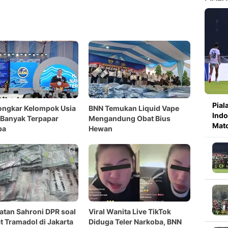
Pial
ongkar Kelompok Usia
BNN Temukan Liquid Vape
Indo
 Banyak Terpapar
Mengandung Obat Bius
Mat
ba
Hewan
atan Sahroni DPR soal
Viral Wanita Live TikTok
t Tramadol di Jakarta
Diduga Teler Narkoba, BNN