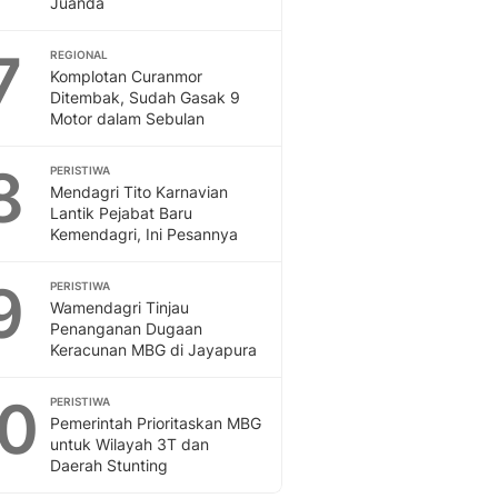
Juanda
Sport
Berita Bola Terkini, Ja
7
Klasemen, Hasil Liga
REGIONAL
Komplotan Curanmor
Ditembak, Sudah Gasak 9
Motor dalam Sebulan
8
PERISTIWA
Mendagri Tito Karnavian
Lantik Pejabat Baru
Kemendagri, Ini Pesannya
9
PERISTIWA
Wamendagri Tinjau
Penanganan Dugaan
Keracunan MBG di Jayapura
10
PERISTIWA
Pemerintah Prioritaskan MBG
untuk Wilayah 3T dan
Daerah Stunting