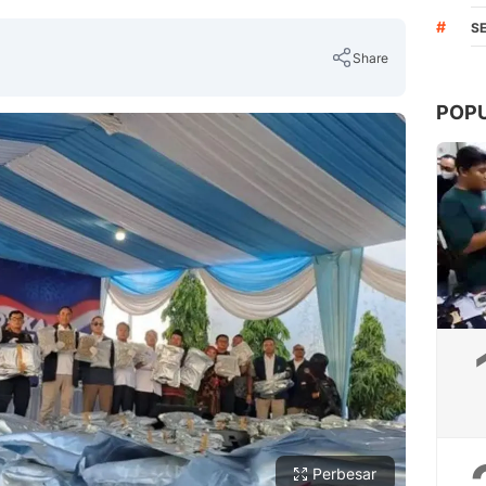
#
S
Share
POP
Copy Link
Perbesar