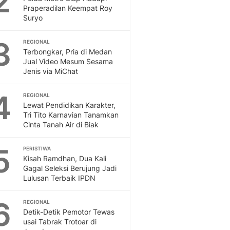
2
Feeds
Praperadilan Keempat Roy
Suryo
Feeds Liputan6: Kumpul
Terbaru Harian
3
REGIONAL
Otosia
Terbongkar, Pria di Medan
Otosia
Jual Video Mesum Sesama
Spotlight
Jenis via MiChat
Berita Terkini, Kabar Te
Dan Dunia - Liputan6.
4
REGIONAL
English
Lewat Pendidikan Karakter,
Exploring Knowledge, T
Tri Tito Karnavian Tanamkan
Cinta Tanah Air di Biak
En.Liputan6.com
Disabilitas
5
Disabilitas Berita Terkini
PERISTIWA
Kisah Ramdhan, Dua Kali
Harian, Berita Terbaru,
Gagal Seleksi Berujung Jadi
Berita
Lulusan Terbaik IPDN
Berita Hari Ini Politik,
Health
6
REGIONAL
Kabar Berita Terbaru D
Detik-Detik Pemotor Tewas
Diet, Herbal Terbaik
usai Tabrak Trotoar di