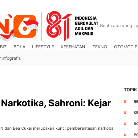
BIZ
BOLA
LIFESTYLE
KESEHATAN
TEKNO
OTOMOTIF
n
Infografis
TOPIK
Narkotika, Sahroni: Kejar
#
R
#
K
#
R
 BNN dan Bea Cukai merupakan kunci pemberantasan narkoba
#
P