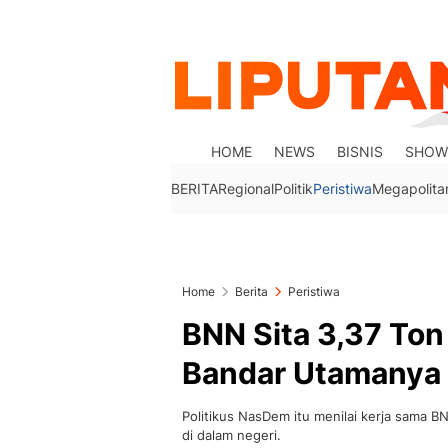
HOME
NEWS
BISNIS
SHOW
BERITA
Regional
Politik
Peristiwa
Megapolita
Home
Berita
Peristiwa
BNN Sita 3,37 Ton 
Bandar Utamanya
Politikus NasDem itu menilai kerja sama
di dalam negeri.