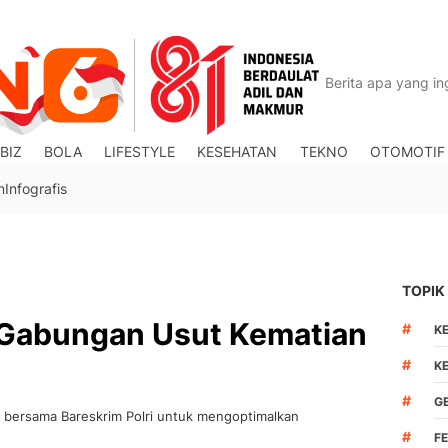
BIZ
BOLA
LIFESTYLE
KESEHATAN
TEKNO
OTOMOTIF
n
Infografis
TOPIK
m Gabungan Usut Kematian
#
K
#
K
#
G
 bersama Bareskrim Polri untuk mengoptimalkan
.
#
F