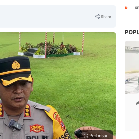
#
K
Share
POP
Copy Link
Perbesar