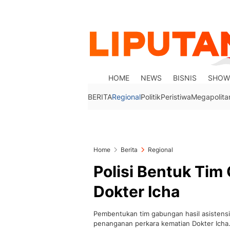
HOME
NEWS
BISNIS
SHOW
BERITA
Regional
Politik
Peristiwa
Megapolita
Home
Berita
Regional
Polisi Bentuk Ti
Dokter Icha
Pembentukan tim gabungan hasil asistensi
penanganan perkara kematian Dokter Icha