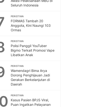
Awasi Pelaksanaan MBG di
Sport
Seluruh Indonesia
Berita Bola Terkini, Ja
Klasemen, Hasil Liga
7
PERISTIWA
FORMAS Tambah 20
Anggota, Kini Naungi 103
Ormas
8
PERISTIWA
Polisi Panggil YouTuber
Bigmo Terkait Promosi Vape
Libatkan Anak
9
PERISTIWA
Wamendagri Bima Arya
Dorong Penghijauan Jadi
Gerakan Berkelanjutan di
Daerah
10
PERISTIWA
Kasus Pasien BPJS Viral,
Puan Ingatkan Pelayanan