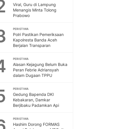
2
Feeds
Viral, Guru di Lampung
Menangis Minta Tolong
Feeds Liputan6: Kumpul
Prabowo
Terbaru Harian
Otosia
3
PERISTIWA
Otosia
Polri Pastikan Pemeriksaan
Spotlight
Kapolresta Banda Aceh
Berita Terkini, Kabar Te
Berjalan Transparan
Dan Dunia - Liputan6.
English
4
PERISTIWA
Exploring Knowledge, T
Alasan Kejagung Belum Buka
Peran Febrie Adriansyah
En.Liputan6.com
dalam Dugaan TPPU
Disabilitas
Disabilitas Berita Terkini
5
PERISTIWA
Harian, Berita Terbaru,
Gedung Bapenda DKI
Berita
Kebakaran, Damkar
Berita Hari Ini Politik,
Berjibaku Padamkan Api
Health
Kabar Berita Terbaru D
6
PERISTIWA
Diet, Herbal Terbaik
Hashim Dorong FORMAS