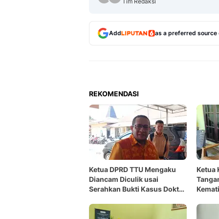
Tim Redaksi
Add
as a preferred source
REKOMENDASI
Ketua DPRD TTU Mengaku
Ketua
Diancam Diculik usai
Tangan
Serahkan Bukti Kasus Dokter
Kemati
Icha