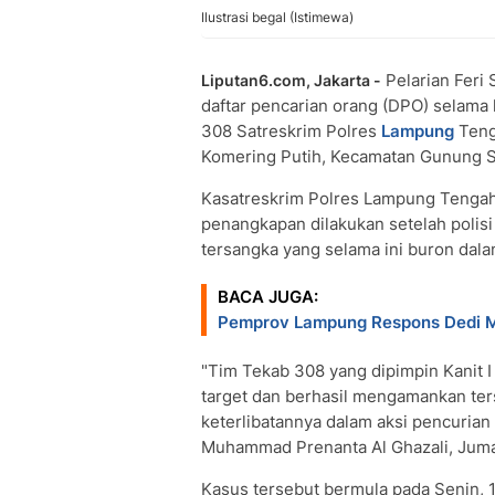
Ilustrasi begal (Istimewa)
Pelarian Feri 
Liputan6.com, Jakarta -
daftar pencarian orang (DPO) selama 
308 Satreskrim Polres
Lampung
Teng
Komering Putih, Kecamatan Gunung S
Kasatreskrim Polres Lampung Tenga
penangkapan dilakukan setelah poli
tersangka yang selama ini buron dal
BACA JUGA:
Pemprov Lampung Respons Dedi Mu
"Tim Tekab 308 yang dipimpin Kanit I
target dan berhasil mengamankan ter
keterlibatannya dalam aksi pencurian
Muhammad Prenanta Al Ghazali, Jumat
Kasus tersebut bermula pada Senin, 