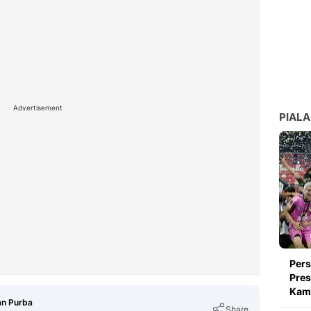
Advertisement
PIALA
Pers
Pres
Kami
an Purba
Share