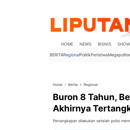
HOME
NEWS
BISNIS
SHOW
BERITA
Regional
Politik
Peristiwa
Megapolita
Home
Berita
Regional
Buron 8 Tahun, B
Akhirnya Tertang
Penangkapan dilakukan setelah polisi me