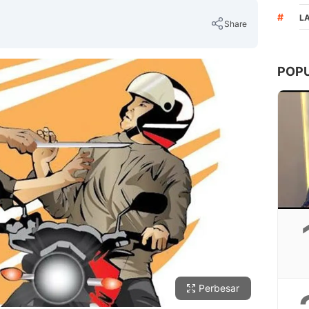
#
L
Share
POP
Copy Link
Perbesar