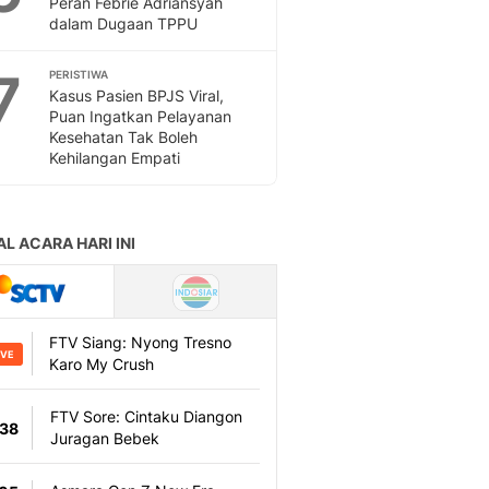
Peran Febrie Adriansyah
Sport
dalam Dugaan TPPU
Berita Bola Terkini, Ja
Klasemen, Hasil Liga
7
PERISTIWA
Kasus Pasien BPJS Viral,
Puan Ingatkan Pelayanan
Kesehatan Tak Boleh
Kehilangan Empati