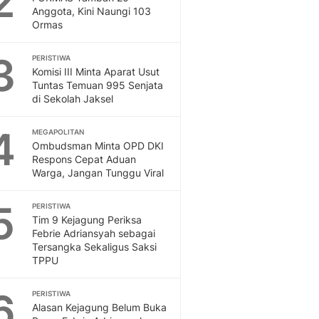
2
Feeds
Anggota, Kini Naungi 103
Ormas
Feeds Liputan6: Kumpul
Terbaru Harian
3
PERISTIWA
Otosia
Komisi III Minta Aparat Usut
Otosia
Tuntas Temuan 995 Senjata
Spotlight
di Sekolah Jaksel
Berita Terkini, Kabar Te
Dan Dunia - Liputan6.
4
MEGAPOLITAN
English
Ombudsman Minta OPD DKI
Exploring Knowledge, T
Respons Cepat Aduan
Warga, Jangan Tunggu Viral
En.Liputan6.com
Disabilitas
5
Disabilitas Berita Terkini
PERISTIWA
Tim 9 Kejagung Periksa
Harian, Berita Terbaru,
Febrie Adriansyah sebagai
Berita
Tersangka Sekaligus Saksi
Berita Hari Ini Politik,
TPPU
Health
Kabar Berita Terbaru D
6
PERISTIWA
Diet, Herbal Terbaik
Alasan Kejagung Belum Buka