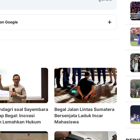
 on Google
Copy Link
dagri soal Sayembara
Begal Jalan Lintas Sumatera
p Begal: Inovasi
Bersenjata Laduk Incar
n Lemahkan Hukum
Mahasiswa