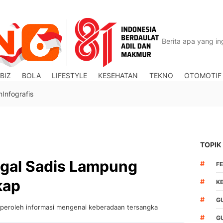
BIZ
BOLA
LIFESTYLE
KESEHATAN
TEKNO
OTOMOTIF
n
Infografis
TOPIK
egal Sadis Lampung
#
F
kap
#
K
#
G
mperoleh informasi mengenai keberadaan tersangka
#
G