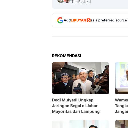
Tim Redaksi
Add
as a preferred source
REKOMENDASI
Dedi Mulyadi Ungkap
Wamen
Jaringan Begal di Jabar
Tangka
Mayoritas dari Lampung
Janga