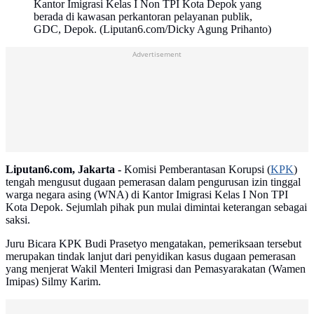
Kantor Imigrasi Kelas I Non TPI Kota Depok yang
berada di kawasan perkantoran pelayanan publik,
GDC, Depok. (Liputan6.com/Dicky Agung Prihanto)
Advertisement
Liputan6.com, Jakarta -
Komisi Pemberantasan Korupsi (
KPK
)
tengah mengusut dugaan pemerasan dalam pengurusan izin tinggal
warga negara asing (WNA) di Kantor Imigrasi Kelas I Non TPI
Kota Depok. Sejumlah pihak pun mulai dimintai keterangan sebagai
saksi.
Juru Bicara KPK Budi Prasetyo mengatakan, pemeriksaan tersebut
merupakan tindak lanjut dari penyidikan kasus dugaan pemerasan
yang menjerat Wakil Menteri Imigrasi dan Pemasyarakatan (Wamen
Imipas) Silmy Karim.