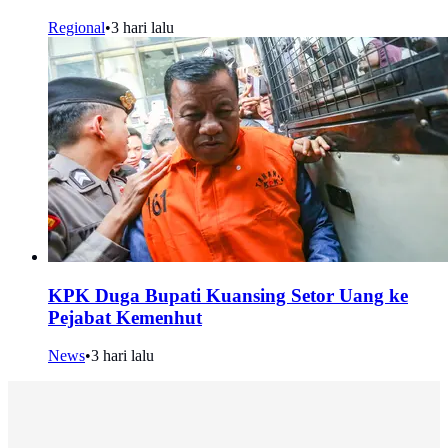
Regional
•
3 hari lalu
KPK Duga Bupati Kuansing Setor Uang ke
Pejabat Kemenhut
News
•
3 hari lalu