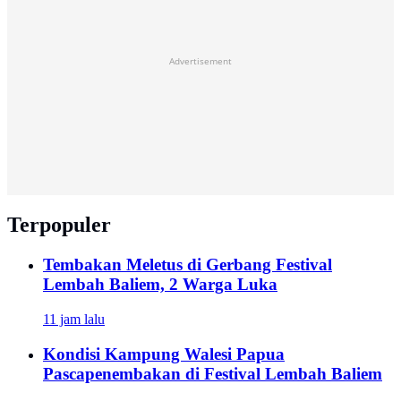
Advertisement
Terpopuler
Tembakan Meletus di Gerbang Festival
Lembah Baliem, 2 Warga Luka
11 jam lalu
Kondisi Kampung Walesi Papua
Pascapenembakan di Festival Lembah Baliem