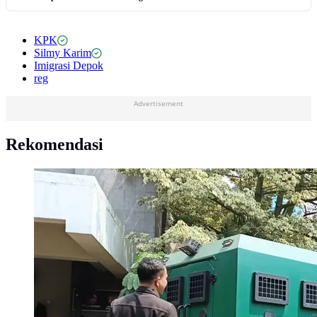
KPK
Silmy Karim
Imigrasi Depok
reg
Advertisement
Rekomendasi