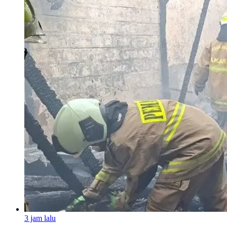
3 jam lalu