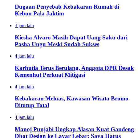
Dugaan Penyebab Kebakaran Rumah di
Kebon Pala Jaktim
3 jam lalu
Kiesha Alvaro Masih Dapat Uang Saku dari
Pasha Ungu Meski Sudah Sukses
4 jam lalu
Karhutla Terus Berulang, Anggota DPR Desak
Kemenhut Perkuat Mitigasi
4 jam lalu
Kebakaran Meluas, Kawasan Wisata Bromo
Ditutup Total
4 jam lalu
Manoj Punjabi Ungkap Alasan Kuat Gandeng
Dhot Design ke Layar Lebar: Saya Harus