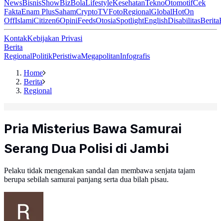
News
Bisnis
ShowBiz
Bola
Lifestyle
Kesehatan
Tekno
Otomotif
Cek
Fakta
Enam Plus
Saham
Crypto
TV
Foto
Regional
Global
Hot
On
Off
Islami
Citizen6
Opini
Feeds
Otosia
Spotlight
English
Disabilitas
Berita
Kontak
Kebijakan Privasi
Berita
Regional
Politik
Peristiwa
Megapolitan
Infografis
Home
Berita
Regional
Pria Misterius Bawa Samurai
Serang Dua Polisi di Jambi
Pelaku tidak mengenakan sandal dan membawa senjata tajam
berupa sebilah samurai panjang serta dua bilah pisau.