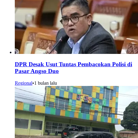
DPR Desak Usut Tuntas Pembacokan Polisi di
Pasar Angso Duo
Regional
•
1 bulan lalu