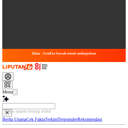
Iklan - Scroll ke bawah untuk melanjutkan
Menu
Tanya apapun tentang artikel ini...
Berita Utama
Cek Fakta
Terkini
Terpopuler
Rekomendasi