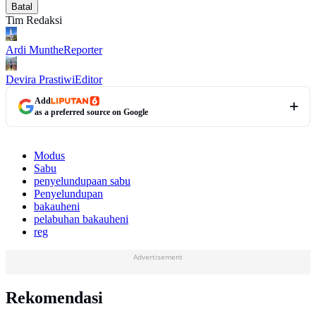
Batal
Tim Redaksi
Ardi Munthe
Reporter
Devira Prastiwi
Editor
Add
as a preferred source on Google
Modus
Sabu
penyelundupaan sabu
Penyelundupan
bakauheni
pelabuhan bakauheni
reg
Advertisement
Rekomendasi