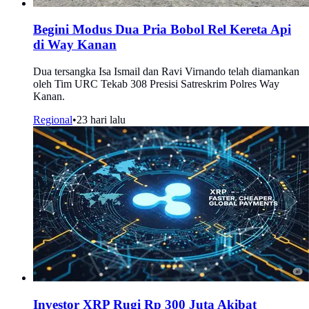
Begini Modus Dua Pria Bobol Rel Kereta Api
di Way Kanan
Dua tersangka Isa Ismail dan Ravi Virnando telah diamankan
oleh Tim URC Tekab 308 Presisi Satreskrim Polres Way
Kanan.
Regional
•
23 hari lalu
Investor XRP Rugi Rp 300 Juta Akibat