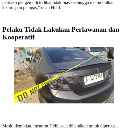
perilaku pengemudi terlihat tidak biasa sehingga menimbulkan
kecurigaan petugas," ucap Helfi.
Pelaku Tidak Lakukan Perlawanan dan
Kooperatif
Barang bukti mobil Honda Civic yang diamankan
polisi di Lampung membawa 30 kilogram sabu dari
Aceh tujuan Jakarta. (Liputan6.com/Ardi Munthe)
Meski demikian, menurut Helfi, saat dihentikan untuk diperiksa,