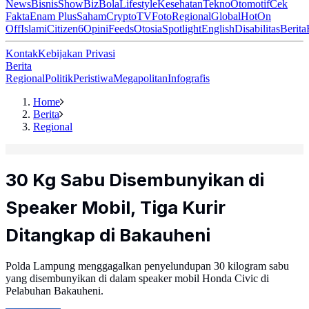
News
Bisnis
ShowBiz
Bola
Lifestyle
Kesehatan
Tekno
Otomotif
Cek
Fakta
Enam Plus
Saham
Crypto
TV
Foto
Regional
Global
Hot
On
Off
Islami
Citizen6
Opini
Feeds
Otosia
Spotlight
English
Disabilitas
Berita
Kontak
Kebijakan Privasi
Berita
Regional
Politik
Peristiwa
Megapolitan
Infografis
Home
Berita
Regional
30 Kg Sabu Disembunyikan di
Speaker Mobil, Tiga Kurir
Ditangkap di Bakauheni
Polda Lampung menggagalkan penyelundupan 30 kilogram sabu
yang disembunyikan di dalam speaker mobil Honda Civic di
Pelabuhan Bakauheni.