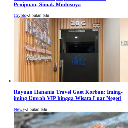
Penipuan, Simak Modusnya
Crypto
•
2 bulan lalu
Rayuan Hanania Travel Gaet Korban: Iming-
iming Umrah VIP hingga Wisata Luar Negeri
News
•
2 bulan lalu