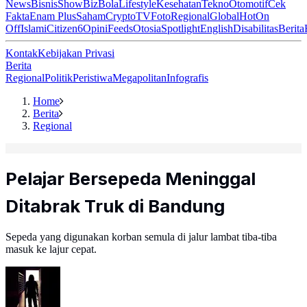
News
Bisnis
ShowBiz
Bola
Lifestyle
Kesehatan
Tekno
Otomotif
Cek
Fakta
Enam Plus
Saham
Crypto
TV
Foto
Regional
Global
Hot
On
Off
Islami
Citizen6
Opini
Feeds
Otosia
Spotlight
English
Disabilitas
Berita
Kontak
Kebijakan Privasi
Berita
Regional
Politik
Peristiwa
Megapolitan
Infografis
Home
Berita
Regional
Pelajar Bersepeda Meninggal
Ditabrak Truk di Bandung
Sepeda yang digunakan korban semula di jalur lambat tiba-tiba
masuk ke lajur cepat.