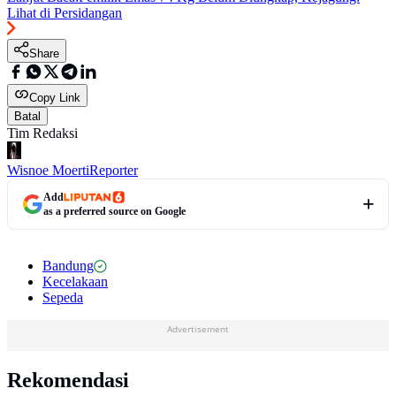
Lihat di Persidangan
Share
Copy Link
Batal
Tim Redaksi
Wisnoe Moerti
Reporter
Add
as a preferred source on Google
Bandung
Kecelakaan
Sepeda
Advertisement
Rekomendasi