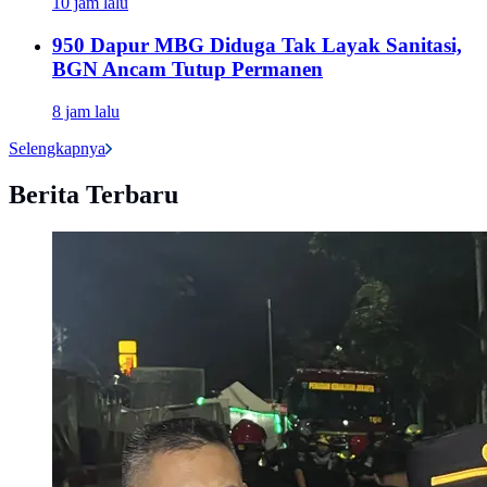
10 jam lalu
950 Dapur MBG Diduga Tak Layak Sanitasi,
BGN Ancam Tutup Permanen
8 jam lalu
Selengkapnya
Berita Terbaru