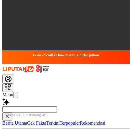
Iklan - Scroll ke bawah untuk melanjutkan
Menu
Tanya apapun tentang artikel ini...
Berita Utama
Cek Fakta
Terkini
Terpopuler
Rekomendasi