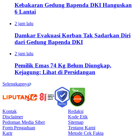
Kebakaran Gedung Bapenda DKI Hanguskan
6 Lantai
2 jam lalu
Damkar Evakuasi Korban Tak Sadarkan Diri
dari Gedung Bapenda DKI
2 jam lalu
Pemilik Emas 74 Kg Belum Diungkap,
Kejagung: Lihat di Persidangan
Selengkapnya
Kontak
Redaksi
Disclaimer
Kode Etik
Pedoman Media Siber
Sitemap
Form Pengaduan
Tentang Kami
Karir
Metode Cek Fakta