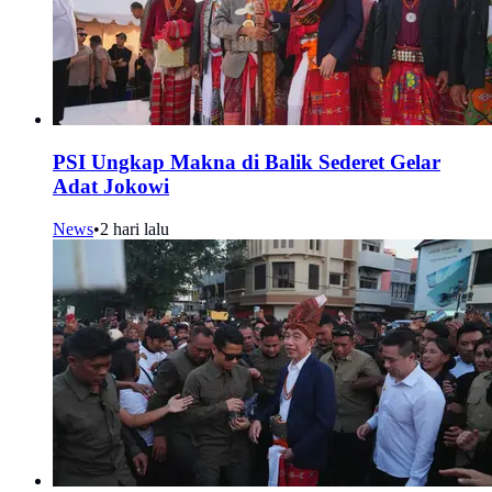
PSI Ungkap Makna di Balik Sederet Gelar
Adat Jokowi
News
•
2 hari lalu