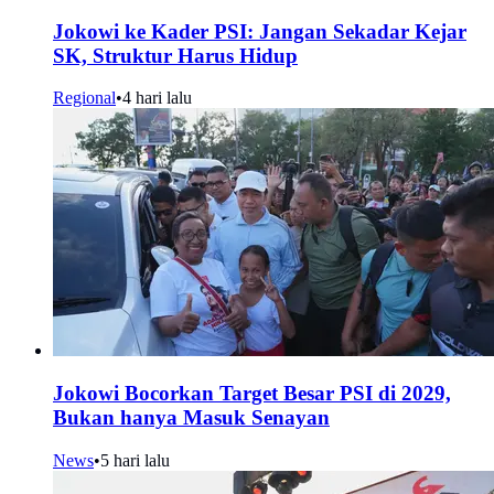
Jokowi ke Kader PSI: Jangan Sekadar Kejar
SK, Struktur Harus Hidup
Regional
•
4 hari lalu
Jokowi Bocorkan Target Besar PSI di 2029,
Bukan hanya Masuk Senayan
News
•
5 hari lalu