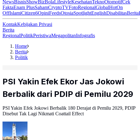
News
Bisnis
ShowBiz
Bola
Lifestyle
Kesehatan
Tekno
Otomotif
Cek
Fakta
Enam Plus
Saham
Crypto
TV
Foto
Regional
Global
Hot
On
Off
Islami
Citizen6
Opini
Feeds
Otosia
Spotlight
English
Disabilitas
Berita
Kontak
Kebijakan Privasi
Berita
Regional
Politik
Peristiwa
Megapolitan
Infografis
Home
Berita
Politik
PSI Yakin Efek Ekor Jas Jokowi
Berbalik dari PDIP di Pemilu 2029
PSI Yakin Efek Jokowi Berbalik 180 Derajat di Pemilu 2029, PDIP
Disebut Tak Lagi Nikmati Coattail Effect