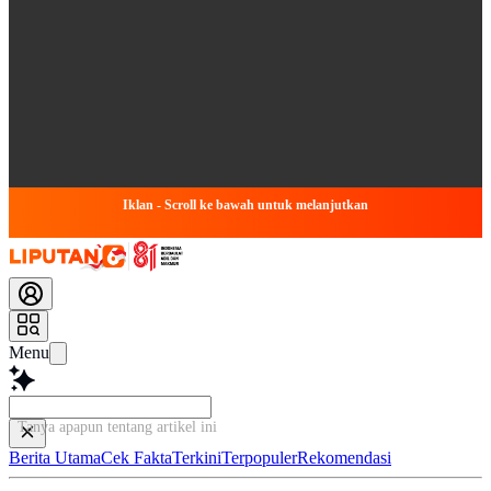
Iklan - Scroll ke bawah untuk melanjutkan
Menu
Tanya apapun tentang artikel ini...
Berita Utama
Cek Fakta
Terkini
Terpopuler
Rekomendasi