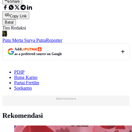
Share
Copy Link
Batal
Tim Redaksi
Putu Merta Surya Putra
Reporter
Add
as a preferred source on Google
PDIP
Bung Karno
Partai Fretilin
Soekarno
Advertisement
Rekomendasi