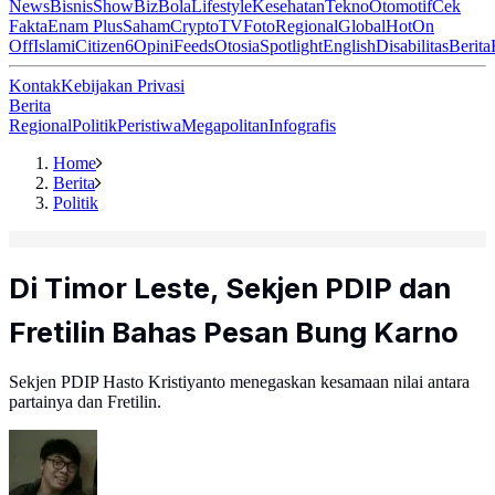
News
Bisnis
ShowBiz
Bola
Lifestyle
Kesehatan
Tekno
Otomotif
Cek
Fakta
Enam Plus
Saham
Crypto
TV
Foto
Regional
Global
Hot
On
Off
Islami
Citizen6
Opini
Feeds
Otosia
Spotlight
English
Disabilitas
Berita
Kontak
Kebijakan Privasi
Berita
Regional
Politik
Peristiwa
Megapolitan
Infografis
Home
Berita
Politik
Di Timor Leste, Sekjen PDIP dan
Fretilin Bahas Pesan Bung Karno
Sekjen PDIP Hasto Kristiyanto menegaskan kesamaan nilai antara
partainya dan Fretilin.