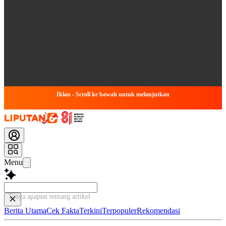
Iklan - Scroll ke bawah untuk melanjutkan
Menu
Tanya apapun tentang artikel ini...
Berita Utama
Cek Fakta
Terkini
Terpopuler
Rekomendasi