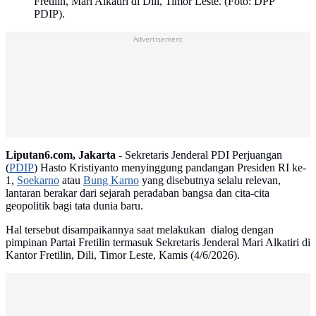
Fretilin, Mari Alkatiri di Dili, Timor Leste. (Foto: DPP
PDIP).
Advertisement
Liputan6.com, Jakarta -
Sekretaris Jenderal PDI Perjuangan
(
PDIP
) Hasto Kristiyanto menyinggung pandangan Presiden RI ke-
1,
Soekarno
atau
Bung Karno
yang disebutnya selalu relevan,
lantaran berakar dari sejarah peradaban bangsa dan cita-cita
geopolitik bagi tata dunia baru.
Hal tersebut disampaikannya saat melakukan dialog dengan
pimpinan Partai Fretilin termasuk Sekretaris Jenderal Mari Alkatiri di
Kantor Fretilin, Dili, Timor Leste, Kamis (4/6/2026).