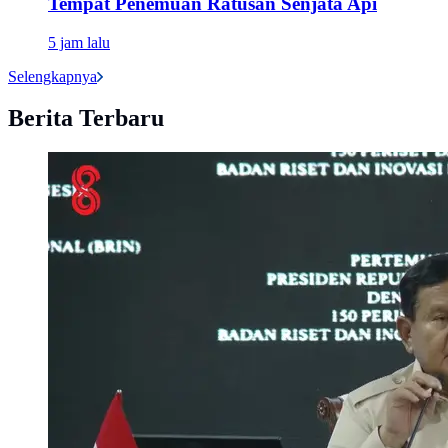
Tempat Penemuan Ratusan Senjata Api
5 jam lalu
Selengkapnya
Berita Terbaru