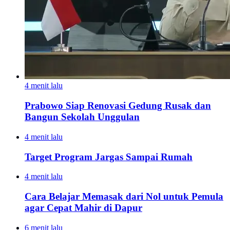
4 menit lalu
Prabowo Siap Renovasi Gedung Rusak dan
Bangun Sekolah Unggulan
4 menit lalu
Target Program Jargas Sampai Rumah
4 menit lalu
Cara Belajar Memasak dari Nol untuk Pemula
agar Cepat Mahir di Dapur
6 menit lalu