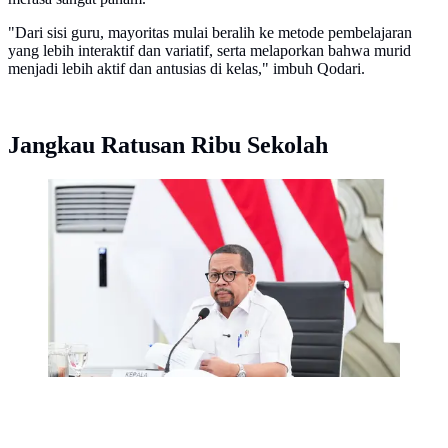
"Dari sisi guru, mayoritas mulai beralih ke metode pembelajaran
yang lebih interaktif dan variatif, serta melaporkan bahwa murid
menjadi lebih aktif dan antusias di kelas," imbuh Qodari.
Jangkau Ratusan Ribu Sekolah
Kepala Badan Komunikasi Pemerintah (Bakom) RI,
Muhammad Qodari, dalam konferensi pers Program
Hasil Terbaik Cepat (PHTC) di Jakarta, Kamis
(2/7/2026). (Dok. Istimewa)