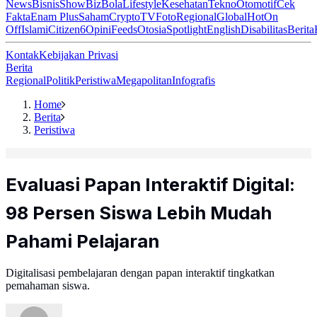
News
Bisnis
ShowBiz
Bola
Lifestyle
Kesehatan
Tekno
Otomotif
Cek
Fakta
Enam Plus
Saham
Crypto
TV
Foto
Regional
Global
Hot
On
Off
Islami
Citizen6
Opini
Feeds
Otosia
Spotlight
English
Disabilitas
Berita
Kontak
Kebijakan Privasi
Berita
Regional
Politik
Peristiwa
Megapolitan
Infografis
Home
Berita
Peristiwa
Evaluasi Papan Interaktif Digital:
98 Persen Siswa Lebih Mudah
Pahami Pelajaran
Digitalisasi pembelajaran dengan papan interaktif tingkatkan
pemahaman siswa.