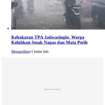
Kebakaran TPA Jatiwaringin, Warga
Keluhkan Sesak Napas dan Mata Perih
Megapolitan
•
1 bulan lalu
Advertisement