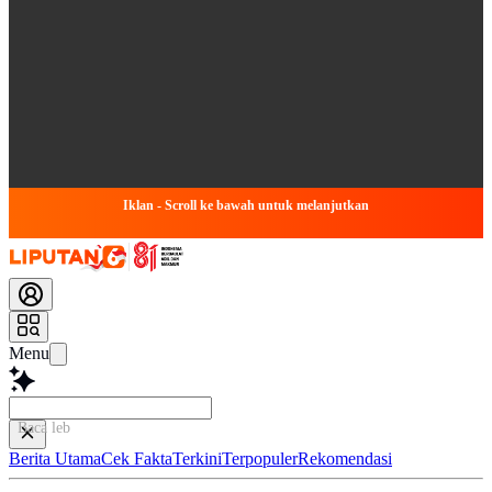
Iklan - Scroll ke bawah untuk melanjutkan
Menu
Baca lebih cepat...
Berita Utama
Cek Fakta
Terkini
Terpopuler
Rekomendasi