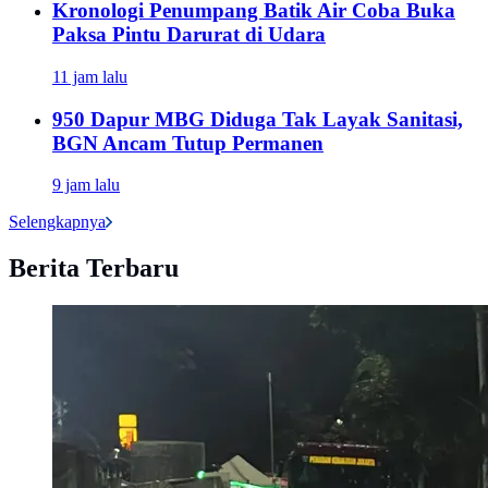
Kronologi Penumpang Batik Air Coba Buka
Paksa Pintu Darurat di Udara
11 jam lalu
950 Dapur MBG Diduga Tak Layak Sanitasi,
BGN Ancam Tutup Permanen
9 jam lalu
Selengkapnya
Berita Terbaru