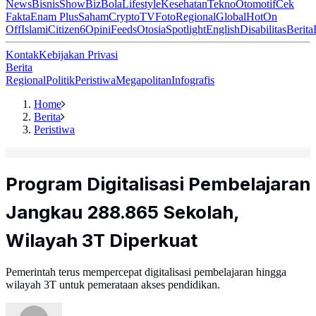
News
Bisnis
ShowBiz
Bola
Lifestyle
Kesehatan
Tekno
Otomotif
Cek
Fakta
Enam Plus
Saham
Crypto
TV
Foto
Regional
Global
Hot
On
Off
Islami
Citizen6
Opini
Feeds
Otosia
Spotlight
English
Disabilitas
Berita
Kontak
Kebijakan Privasi
Berita
Regional
Politik
Peristiwa
Megapolitan
Infografis
Home
Berita
Peristiwa
Program Digitalisasi Pembelajaran
Jangkau 288.865 Sekolah,
Wilayah 3T Diperkuat
Pemerintah terus mempercepat digitalisasi pembelajaran hingga
wilayah 3T untuk pemerataan akses pendidikan.