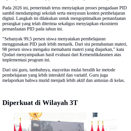
Pada 2026 ini, pemerintah terus menyiapkan proses pengadaan PID
sambil mendampingi sekolah serta menyusun konten pembelajaran
digital. Langkah ini dilakukan untuk mengoptimalkan pemanfaatan
perangkat yang telah diterima sekaligus menyiapkan ekosistem
pemanfaatan PID pada tahun ini.
"Sebanyak 99,5 persen siswa menyatakan pembelajaran
menggunakan PID jauh lebih menarik. Dari sisi pemahaman materi,
98 persen siswa mengaku memahami materi yang diajarkan," kata
Qodari menyampaikan hasil evaluasi dari Kemendikdasmen atas
implementasi program ini.
Dari sisi guru, tambahnya, mayoritas mulai beralih ke metode
pembelajaran yang lebih interaktif dan variatif. Guru juga
melaporkan bahwa murid menjadi lebih aktif dan antusias di kelas.
Diperkuat di Wilayah 3T
Kepala Badan Komunikasi (Bakom RI), Muhammad
Qodari dalam konferensi pers Program Hasil Terbaik
Cepat (PHTC) di Kantor Bakom, Jakarta, Kamis