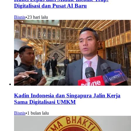
Digitalisasi dan Pusat AI Baru
Bisnis
•
23 hari lalu
Kadin Indonesia dan Singapura Jalin Kerja
Sama Digitalisasi UMKM
Bisnis
•
1 bulan lalu