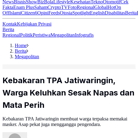
News
Bisnis
ShowBiz
Bola
Lifestyle
Kesehatan
Tekno
Otomotif
Cek
Fakta
Enam Plus
Saham
Crypto
TV
Foto
Regional
Global
Hot
On
Off
Islami
Citizen6
Opini
Feeds
Otosia
Spotlight
English
Disabilitas
Berita
Kontak
Kebijakan Privasi
Berita
Regional
Politik
Peristiwa
Megapolitan
Infografis
Home
Berita
Megapolitan
Kebakaran TPA Jatiwaringin,
Warga Keluhkan Sesak Napas dan
Mata Perih
Kebakaran TPA Jatiwaringin membuat warga terpaksa memakai
masker. Asap pekat juga mengganggu pengendara.