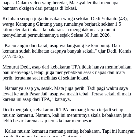
napas. Dalam video yang beredar, Maesyal terlihat mendapat
bantuan oksigen dari petugas di lokasi.
Keluhan serupa juga dirasakan warga sekitar. Dedi Yulianto (43),
warga Kampung Gintung yang rumahnya berjarak sekitar 1,5
kilometer dari lokasi kebakaran. Ia mengatakan asap mulai
menyelimuti permukimannya sejak Selasa 30 Juni 2026.
"Kalau angin dari barat, asapnya langsung ke kampung. Dari
kemarin sudah kelihatan asapnya banyak sekali," ujar Dedi, Kamis
(2/7/2026).
Menurut Dedi, asap dari kebakaran TPA tidak hanya menimbulkan
bau menyengat, tetapi juga menyebabkan sesak napas dan mata
perih, terutama saat melintas di sekitar lokasi.
"Namanya asap ya, sesak. Mata juga perih. Tadi pagi waktu saya
lewat ke arah Pasar Jati, asapnya masih tebal. Terasa sekali di mata
karena ini asap dari TPA," katanya.
Dedi mengaku, kebakaran di TPA memang kerap terjadi setiap
musim kemarau. Namun, kali ini menurutnya skala kebakaran jauh
lebih besar karena asap terus keluar membesar.
"Kalau musim kemarau memang sering kebakaran. Tapi ini lumayan
parah. Asapnya ke mana-mana," ujarnya.