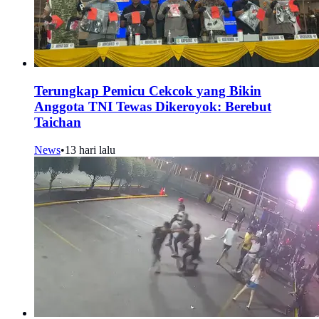
Terungkap Pemicu Cekcok yang Bikin
Anggota TNI Tewas Dikeroyok: Berebut
Taichan
News
•
13 hari lalu