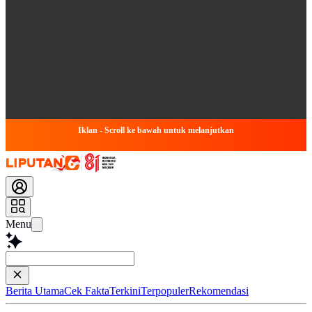
Iklan - Scroll ke bawah untuk melanjutkan
Menu
Tanya apapun
Berita Utama
Cek Fakta
Terkini
Terpopuler
Rekomendasi