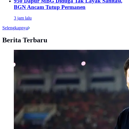
950 Dapur MBG Diduga Tak Layak Sanitasi,
BGN Ancam Tutup Permanen
3 jam lalu
Selengkapnya
Berita Terbaru