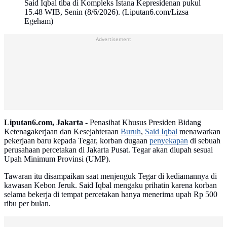
Said Iqbal tiba di Kompleks Istana Kepresidenan pukul
15.48 WIB, Senin (8/6/2026). (Liputan6.com/Lizsa
Egeham)
Advertisement
Liputan6.com, Jakarta -
Penasihat Khusus Presiden Bidang
Ketenagakerjaan dan Kesejahteraan
Buruh
,
Said Iqbal
menawarkan
pekerjaan baru kepada Tegar, korban dugaan
penyekapan
di sebuah
perusahaan percetakan di Jakarta Pusat. Tegar akan diupah sesuai
Upah Minimum Provinsi (UMP).
Tawaran itu disampaikan saat menjenguk Tegar di kediamannya di
kawasan Kebon Jeruk. Said Iqbal mengaku prihatin karena korban
selama bekerja di tempat percetakan hanya menerima upah Rp 500
ribu per bulan.