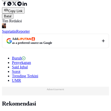
Copy Link
Batal
Tim Redaksi
Supriatin
Reporter
Add
as a preferred source on Google
Buruh
Penyekapan
Said Iqbal
Sorot
Trending Terkini
UMR
Advertisement
Rekomendasi