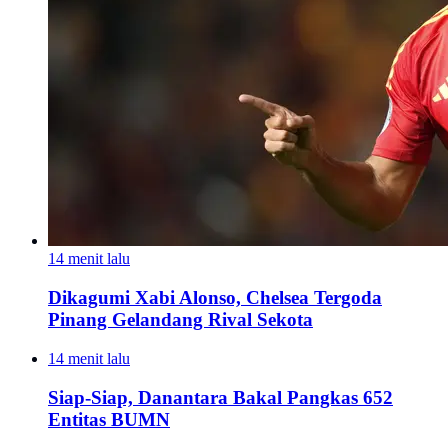
14 menit lalu
Dikagumi Xabi Alonso, Chelsea Tergoda
Pinang Gelandang Rival Sekota
14 menit lalu
Siap-Siap, Danantara Bakal Pangkas 652
Entitas BUMN