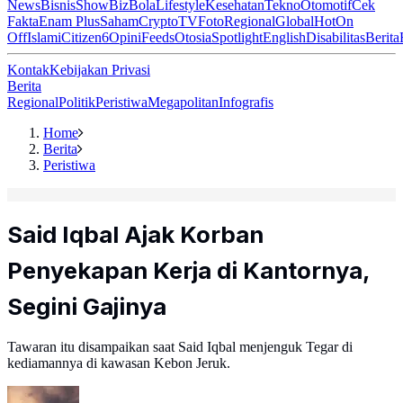
News
Bisnis
ShowBiz
Bola
Lifestyle
Kesehatan
Tekno
Otomotif
Cek
Fakta
Enam Plus
Saham
Crypto
TV
Foto
Regional
Global
Hot
On
Off
Islami
Citizen6
Opini
Feeds
Otosia
Spotlight
English
Disabilitas
Berita
Kontak
Kebijakan Privasi
Berita
Regional
Politik
Peristiwa
Megapolitan
Infografis
Home
Berita
Peristiwa
Said Iqbal Ajak Korban
Penyekapan Kerja di Kantornya,
Segini Gajinya
Tawaran itu disampaikan saat Said Iqbal menjenguk Tegar di
kediamannya di kawasan Kebon Jeruk.