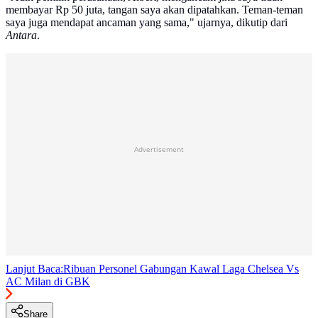
membayar Rp 50 juta, tangan saya akan dipatahkan. Teman-teman
saya juga mendapat ancaman yang sama," ujarnya, dikutip dari
Antara
.
Advertisement
Lanjut Baca:
Ribuan Personel Gabungan Kawal Laga Chelsea Vs
AC Milan di GBK
Share