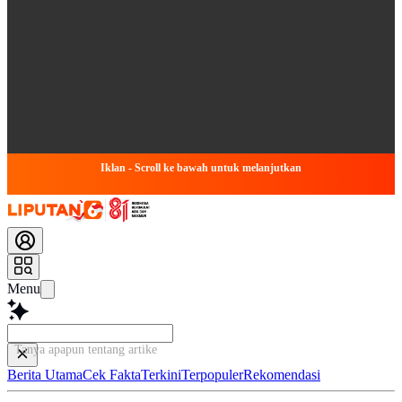
Iklan - Scroll ke bawah untuk melanjutkan
Menu
Tanya apapun tentang artikel ini...
Berita Utama
Cek Fakta
Terkini
Terpopuler
Rekomendasi