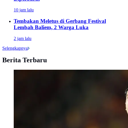
10 jam lalu
Tembakan Meletus di Gerbang Festival
Lembah Baliem, 2 Warga Luka
2 jam lalu
Selengkapnya
Berita Terbaru