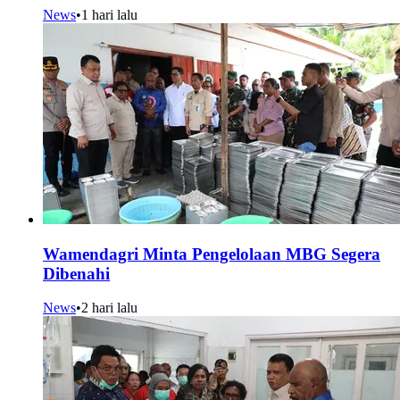
News
•
1 hari lalu
Wamendagri Minta Pengelolaan MBG Segera
Dibenahi
News
•
2 hari lalu