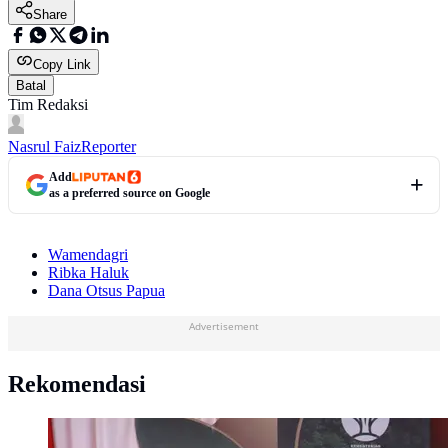
Share
Copy Link
Batal
Tim Redaksi
Nasrul Faiz
Reporter
Add
as a preferred source on Google
Wamendagri
Ribka Haluk
Dana Otsus Papua
Advertisement
Rekomendasi