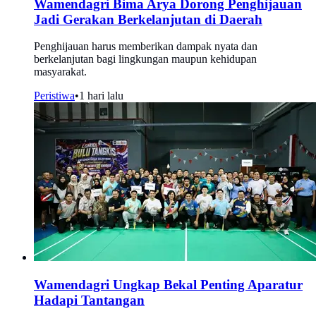
Wamendagri Bima Arya Dorong Penghijauan
Jadi Gerakan Berkelanjutan di Daerah
Penghijauan harus memberikan dampak nyata dan
berkelanjutan bagi lingkungan maupun kehidupan
masyarakat.
Peristiwa
•
1 hari lalu
Wamendagri Ungkap Bekal Penting Aparatur
Hadapi Tantangan