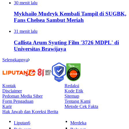
30 menit lalu
Mykhailo Mudryk Kembali Tampil di SUGBK,
Fans Chelsea Sambut Meriah
31 menit lalu
Callista Arum Syuting Film '3726 MDPL' di
Universitas Brawijaya
Selengkapnya
Kontak
Redaksi
Disclaimer
Kode Etik
Pedoman Media Siber
Sitemap
Form Pengaduan
Tentang Kami
Karir
Metode Cek Fakta
Hak Jawab dan Koreksi Berita
Liputan6
Merdeka