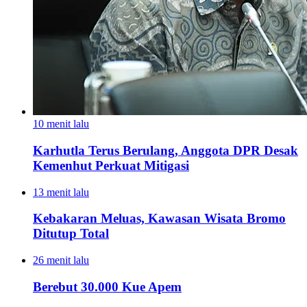
10 menit lalu
Karhutla Terus Berulang, Anggota DPR Desak
Kemenhut Perkuat Mitigasi
13 menit lalu
Kebakaran Meluas, Kawasan Wisata Bromo
Ditutup Total
26 menit lalu
Berebut 30.000 Kue Apem