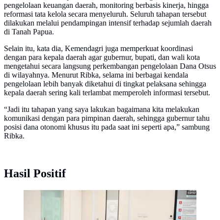
pengelolaan keuangan daerah, monitoring berbasis kinerja, hingga
reformasi tata kelola secara menyeluruh. Seluruh tahapan tersebut
dilakukan melalui pendampingan intensif terhadap sejumlah daerah
di Tanah Papua.
Selain itu, kata dia, Kemendagri juga memperkuat koordinasi
dengan para kepala daerah agar gubernur, bupati, dan wali kota
mengetahui secara langsung perkembangan pengelolaan Dana Otsus
di wilayahnya. Menurut Ribka, selama ini berbagai kendala
pengelolaan lebih banyak diketahui di tingkat pelaksana sehingga
kepala daerah sering kali terlambat memperoleh informasi tersebut.
“Jadi itu tahapan yang saya lakukan bagaimana kita melakukan
komunikasi dengan para pimpinan daerah, sehingga gubernur tahu
posisi dana otonomi khusus itu pada saat ini seperti apa,” sambung
Ribka.
Hasil Positif
Wakil Menteri Dalam Negeri (Wamendagri) Ribka
Haluk saat menghadiri acara Rapat Pleno Komite
Eksekutif Percepatan Pembangunan (KEPP) Otsus