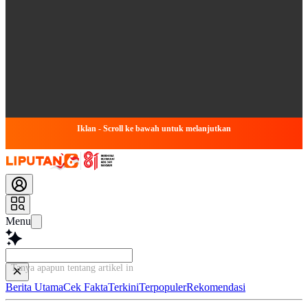
Iklan - Scroll ke bawah untuk melanjutkan
Menu
Tanya apapun tentang artikel ini...
Berita Utama
Cek Fakta
Terkini
Terpopuler
Rekomendasi