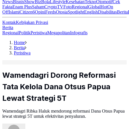
News
Bisnis
ShowBiz
Bola
Lifestyle
Kesehatan
Tekno
Otomotif
Cek
Fakta
Enam Plus
Saham
Crypto
TV
Foto
Regional
Global
Hot
On
Off
Islami
Citizen6
Opini
Feeds
Otosia
Spotlight
English
Disabilitas
Berita
Kontak
Kebijakan Privasi
Berita
Regional
Politik
Peristiwa
Megapolitan
Infografis
Home
Berita
Peristiwa
Wamendagri Dorong Reformasi
Tata Kelola Dana Otsus Papua
Lewat Strategi 5T
Wamendagri Ribka Haluk mendorong reformasi Dana Otsus Papua
lewat strategi 5T untuk efektivitas penyaluran.