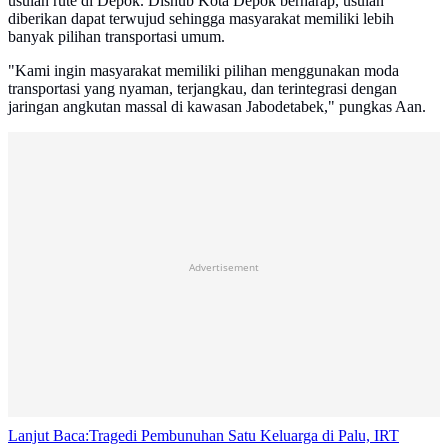
usulan rute di Depok. Dishub Kota Depok berharap, usulan
diberikan dapat terwujud sehingga masyarakat memiliki lebih
banyak pilihan transportasi umum.
"Kami ingin masyarakat memiliki pilihan menggunakan moda
transportasi yang nyaman, terjangkau, dan terintegrasi dengan
jaringan angkutan massal di kawasan Jabodetabek," pungkas Aan.
Advertisement
Lanjut Baca:
Tragedi Pembunuhan Satu Keluarga di Palu, IRT