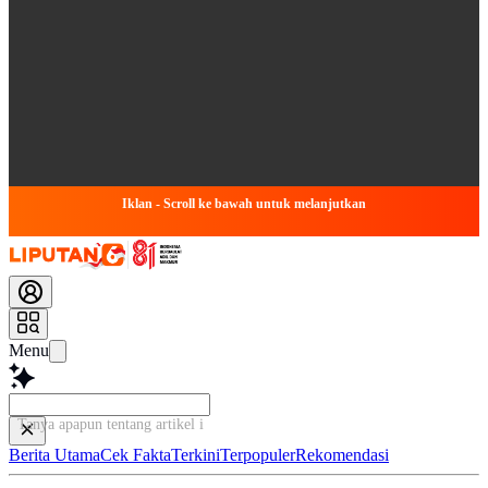
Iklan - Scroll ke bawah untuk melanjutkan
Menu
Tanya apapun tentang artikel ini...
Berita Utama
Cek Fakta
Terkini
Terpopuler
Rekomendasi