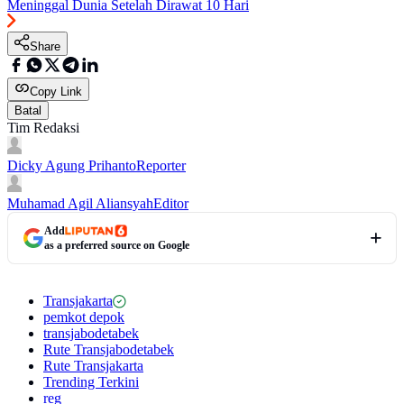
Meninggal Dunia Setelah Dirawat 10 Hari
Share
Copy Link
Batal
Tim Redaksi
Dicky Agung Prihanto
Reporter
Muhamad Agil Aliansyah
Editor
Add
as a preferred source on Google
Transjakarta
pemkot depok
transjabodetabek
Rute Transjabodetabek
Rute Transjakarta
Trending Terkini
reg