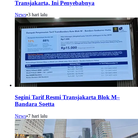
Transjakarta, Ini Penyebabnya
News
•
3 hari lalu
Segini Tarif Resmi Transjakarta Blok M–
Bandara Soetta
News
•
7 hari lalu