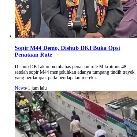
Sopir M44 Demo, Dishub DKI Buka Opsi
Penataan Rute
Dishub DKI akan membahas penataan rute Mikrotrans 48
setelah sopir M44 mengeluhkan adanya tumpang tindih trayek
yang berdampak pada pendapatan mereka.
News
•
1 jam lalu