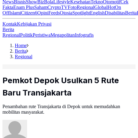
News
Bisnis
ShowBiz
Bola
Lifestyle
Kesehatan
Tekno
Otomotif
Cek
Fakta
Enam Plus
Saham
Crypto
TV
Foto
Regional
Global
Hot
On
Off
Islami
Citizen6
Opini
Feeds
Otosia
Spotlight
English
Disabilitas
Berita
Kontak
Kebijakan Privasi
Berita
Regional
Politik
Peristiwa
Megapolitan
Infografis
Home
Berita
Regional
Pemkot Depok Usulkan 5 Rute
Baru Transjakarta
Penambahan rute Transjakarta di Depok untuk memudahkan
mobilitas masyarakat.