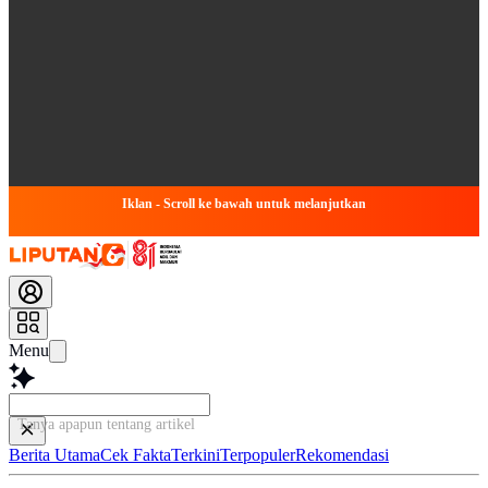
Iklan - Scroll ke bawah untuk melanjutkan
Menu
Tanya apapun tentang artikel ini...
Berita Utama
Cek Fakta
Terkini
Terpopuler
Rekomendasi