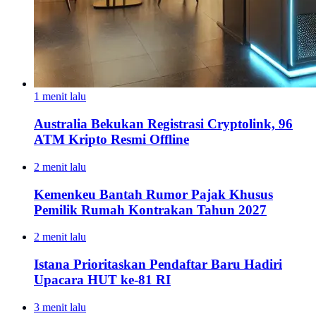
1 menit lalu
Australia Bekukan Registrasi Cryptolink, 96
ATM Kripto Resmi Offline
2 menit lalu
Kemenkeu Bantah Rumor Pajak Khusus
Pemilik Rumah Kontrakan Tahun 2027
2 menit lalu
Istana Prioritaskan Pendaftar Baru Hadiri
Upacara HUT ke-81 RI
3 menit lalu