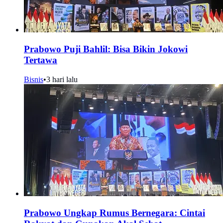
Prabowo Puji Bahlil: Bisa Bikin Jokowi
Tertawa
Bisnis
•
3 hari lalu
Prabowo Ungkap Rumus Bernegara: Cintai