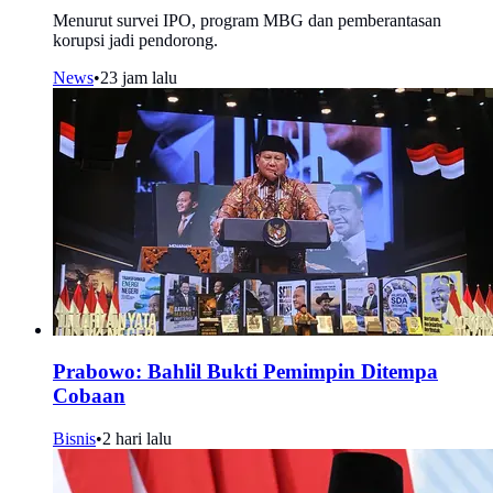
Menurut survei IPO, program MBG dan pemberantasan
korupsi jadi pendorong.
News
•
23 jam lalu
Prabowo: Bahlil Bukti Pemimpin Ditempa
Cobaan
Bisnis
•
2 hari lalu