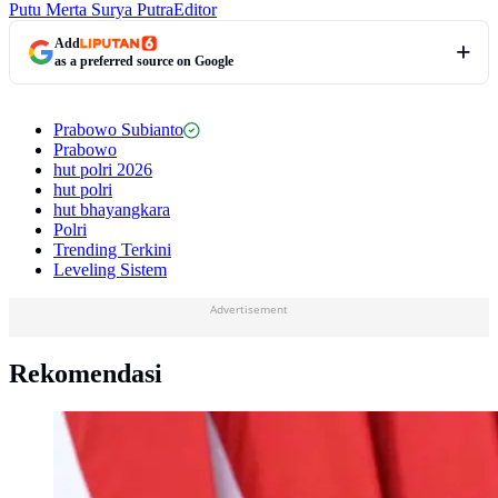
Putu Merta Surya Putra
Editor
Add
as a preferred source on Google
Prabowo Subianto
Prabowo
hut polri 2026
hut polri
hut bhayangkara
Polri
Trending Terkini
Leveling Sistem
Advertisement
Rekomendasi