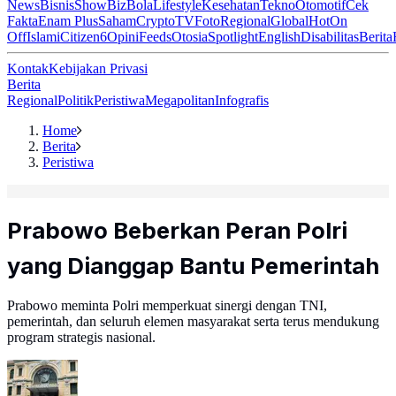
News
Bisnis
ShowBiz
Bola
Lifestyle
Kesehatan
Tekno
Otomotif
Cek
Fakta
Enam Plus
Saham
Crypto
TV
Foto
Regional
Global
Hot
On
Off
Islami
Citizen6
Opini
Feeds
Otosia
Spotlight
English
Disabilitas
Berita
Kontak
Kebijakan Privasi
Berita
Regional
Politik
Peristiwa
Megapolitan
Infografis
Home
Berita
Peristiwa
Prabowo Beberkan Peran Polri
yang Dianggap Bantu Pemerintah
Prabowo meminta Polri memperkuat sinergi dengan TNI,
pemerintah, dan seluruh elemen masyarakat serta terus mendukung
program strategis nasional.