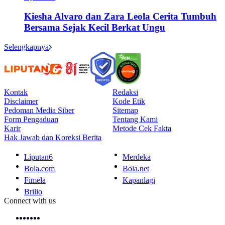
Kiesha Alvaro dan Zara Leola Cerita Tumbuh
Bersama Sejak Kecil Berkat Ungu
Selengkapnya
Kontak
Redaksi
Disclaimer
Kode Etik
Pedoman Media Siber
Sitemap
Form Pengaduan
Tentang Kami
Karir
Metode Cek Fakta
Hak Jawab dan Koreksi Berita
Liputan6
Merdeka
Bola.com
Bola.net
Fimela
Kapanlagi
Brilio
Connect with us