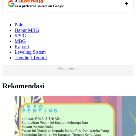
Add
as a preferred source on Google
Polri
Dapur MBG
SPPG
MBG
Kapolri
Leveling Sistem
Trending Terkini
Advertisement
Rekomendasi