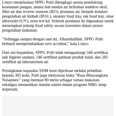
Listyo menjelaskan SPPG Polri dilengkapi sarana pendukung
keamanan pangan, antara lain tandon air berbahan stainless steel,
filter air dan reverse osmosis (RO), pemanas air, biotank instalasi
pengolahan air limbah (IPAL), steamer food tray, rak food tray, sinar
ultraviolet (UV), serta test kit. Seluruh peralatan itu digunakan untuk
menerapkan prinsip food safety secara konsisten dalam proses
pengolahan makanan.
"Sehingga sampai dengan saat ini, Alhamdulillah, SPPG Polri
berhasil mempertahankan zero accident," kata Listyo.
Dari sisi kepatuhan, SPPG Polri telah mengantongi 348 sertifikat
laik higiene sanitasi, 146 sertifikat jaminan produk halal, dan 285
sertifikat uji laboratorium air.
Peningkatan kapasitas SDM turut diperkuat melalui pelatihan
kepada 305 koki. Polri juga menyusun buku "Rasa Bhayangkara
Nusantara" yang memuat 80 menu sebagai variasi makanan
sekaligus memastikan standar nutrisi dalam program MBG tetap
terpenuhi.