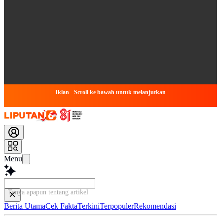
Iklan - Scroll ke bawah untuk melanjutkan
Menu
Tanya apapun tentang artikel ini...
Berita Utama
Cek Fakta
Terkini
Terpopuler
Rekomendasi