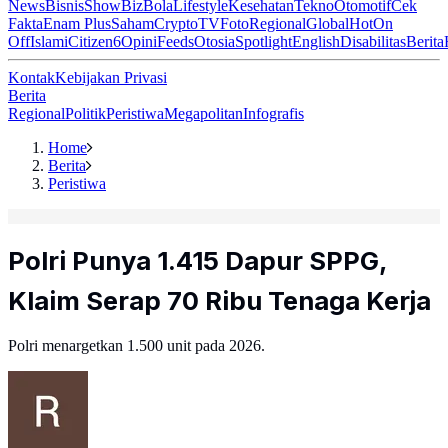
News
Bisnis
ShowBiz
Bola
Lifestyle
Kesehatan
Tekno
Otomotif
Cek
Fakta
Enam Plus
Saham
Crypto
TV
Foto
Regional
Global
Hot
On
Off
Islami
Citizen6
Opini
Feeds
Otosia
Spotlight
English
Disabilitas
Berita
Kontak
Kebijakan Privasi
Berita
Regional
Politik
Peristiwa
Megapolitan
Infografis
Home
Berita
Peristiwa
Polri Punya 1.415 Dapur SPPG,
Klaim Serap 70 Ribu Tenaga Kerja
Polri menargetkan 1.500 unit pada 2026.