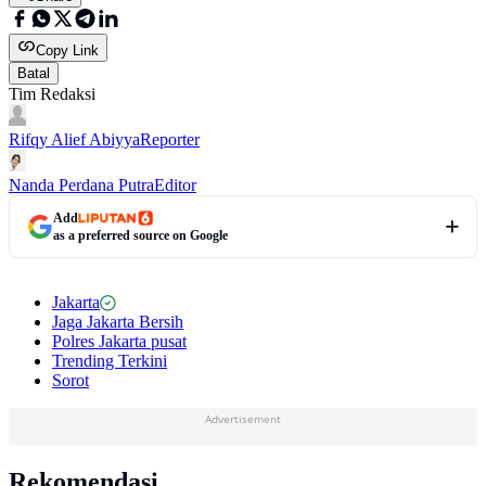
Copy Link
Batal
Tim Redaksi
Rifqy Alief Abiyya
Reporter
Nanda Perdana Putra
Editor
Add
as a preferred source on Google
Jakarta
Jaga Jakarta Bersih
Polres Jakarta pusat
Trending Terkini
Sorot
Advertisement
Rekomendasi