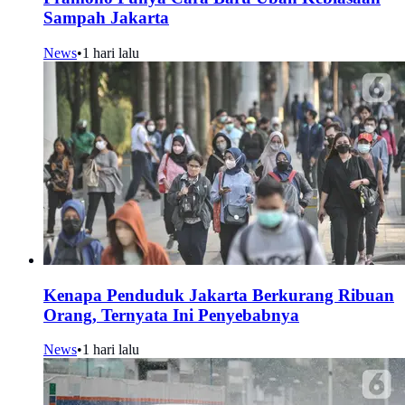
Sampah Jakarta
News
•
1 hari lalu
Kenapa Penduduk Jakarta Berkurang Ribuan
Orang, Ternyata Ini Penyebabnya
News
•
1 hari lalu