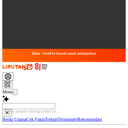
Iklan - Scroll ke bawah untuk melanjutkan
Menu
Tanya apapun tent
Berita Utama
Cek Fakta
Terkini
Terpopuler
Rekomendasi