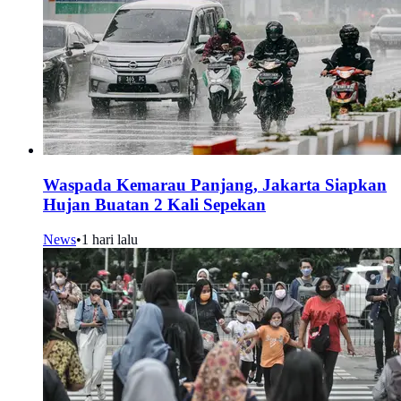
Waspada Kemarau Panjang, Jakarta Siapkan
Hujan Buatan 2 Kali Sepekan
News
•
1 hari lalu