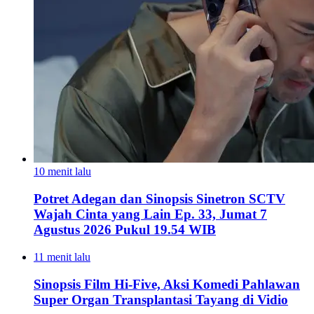
10 menit lalu
Potret Adegan dan Sinopsis Sinetron SCTV
Wajah Cinta yang Lain Ep. 33, Jumat 7
Agustus 2026 Pukul 19.54 WIB
11 menit lalu
Sinopsis Film Hi-Five, Aksi Komedi Pahlawan
Super Organ Transplantasi Tayang di Vidio