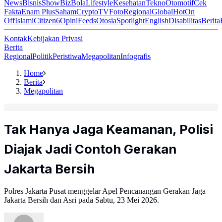
News
Bisnis
ShowBiz
Bola
Lifestyle
Kesehatan
Tekno
Otomotif
Cek
Fakta
Enam Plus
Saham
Crypto
TV
Foto
Regional
Global
Hot
On
Off
Islami
Citizen6
Opini
Feeds
Otosia
Spotlight
English
Disabilitas
Berita
Kontak
Kebijakan Privasi
Berita
Regional
Politik
Peristiwa
Megapolitan
Infografis
Home
Berita
Megapolitan
Tak Hanya Jaga Keamanan, Polisi
Diajak Jadi Contoh Gerakan
Jakarta Bersih
Polres Jakarta Pusat menggelar Apel Pencanangan Gerakan Jaga
Jakarta Bersih dan Asri pada Sabtu, 23 Mei 2026.