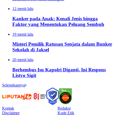
12 menit lalu
Kanker pada Anak: Kenali Jenis hingga
Faktor yang Menentukan Peluang Sembuh
19 menit lalu
Misteri Pemilik Ratusan Senjata dalam Bunker
Sekolah di Jaksel
20 menit lalu
Berhembus Isu Kapolri Diganti, Ini Respons
Listyo Sigit
Selengkapnya
Kontak
Redaksi
Disclaimer
Kode Etik