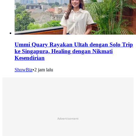
Ummi Quary Rayakan Ultah dengan Solo Trip
ke Singapura, Healing dengan Nikmati
Kesendirian
ShowBiz
•
2 jam lalu
Advertisement