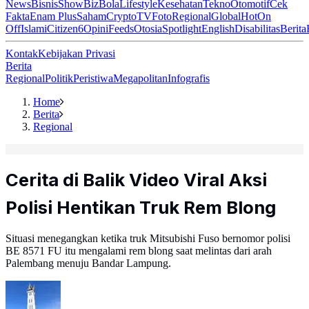
News
Bisnis
ShowBiz
Bola
Lifestyle
Kesehatan
Tekno
Otomotif
Cek
Fakta
Enam Plus
Saham
Crypto
TV
Foto
Regional
Global
Hot
On
Off
Islami
Citizen6
Opini
Feeds
Otosia
Spotlight
English
Disabilitas
Berita
Kontak
Kebijakan Privasi
Berita
Regional
Politik
Peristiwa
Megapolitan
Infografis
Home
Berita
Regional
Cerita di Balik Video Viral Aksi
Polisi Hentikan Truk Rem Blong
Situasi menegangkan ketika truk Mitsubishi Fuso bernomor polisi
BE 8571 FU itu mengalami rem blong saat melintas dari arah
Palembang menuju Bandar Lampung.