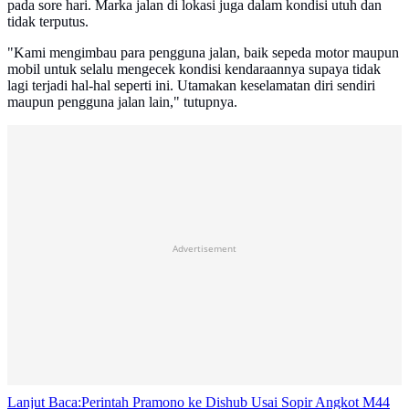
pada sore hari. Marka jalan di lokasi juga dalam kondisi utuh dan
tidak terputus.
"Kami mengimbau para pengguna jalan, baik sepeda motor maupun
mobil untuk selalu mengecek kondisi kendaraannya supaya tidak
lagi terjadi hal-hal seperti ini. Utamakan keselamatan diri sendiri
maupun pengguna jalan lain," tutupnya.
Advertisement
Lanjut Baca:
Perintah Pramono ke Dishub Usai Sopir Angkot M44