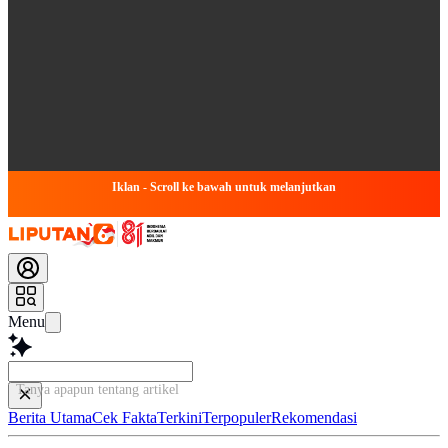
Iklan - Scroll ke bawah untuk melanjutkan
Menu
Tanya apapun tentang artikel ini...
Berita Utama
Cek Fakta
Terkini
Terpopuler
Rekomendasi