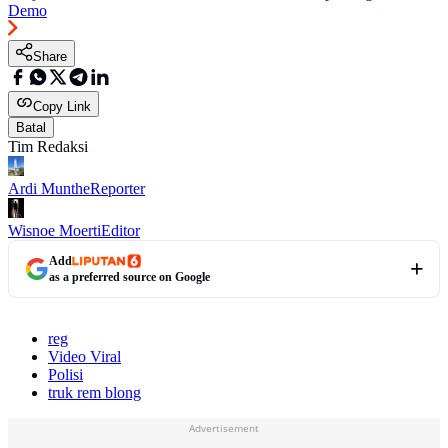
Demo
Share
Copy Link
Batal
Tim Redaksi
Ardi Munthe
Reporter
Wisnoe Moerti
Editor
Add
as a preferred source on Google
reg
Video Viral
Polisi
truk rem blong
Advertisement