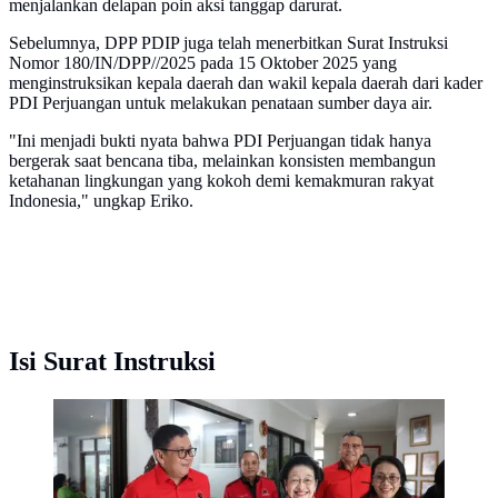
menjalankan delapan poin aksi tanggap darurat.
Sebelumnya, DPP PDIP juga telah menerbitkan Surat Instruksi
Nomor 180/IN/DPP//2025 pada 15 Oktober 2025 yang
menginstruksikan kepala daerah dan wakil kepala daerah dari kader
PDI Perjuangan untuk melakukan penataan sumber daya air.
"Ini menjadi bukti nyata bahwa PDI Perjuangan tidak hanya
bergerak saat bencana tiba, melainkan konsisten membangun
ketahanan lingkungan yang kokoh demi kemakmuran rakyat
Indonesia," ungkap Eriko.
Isi Surat Instruksi
Ketua Umum Megawati Soekarnoputri hari ini
memimpin rapat Dewan Pimpinan Pusat (DPP) PDI
Perjuangan di Sekolah Partai, Lenteng Agung, Jakarta
Selatan, Rabu (1/7/2026). (Foto: Tim Media DPP
PDIP).