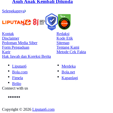
Asuh Anak Kembali Ditunda
Selengkapnya
Kontak
Redaksi
Disclaimer
Kode Etik
Pedoman Media Siber
Sitemap
Form Pengaduan
Tentang Kami
Karir
Metode Cek Fakta
Hak Jawab dan Koreksi Berita
Liputan6
Merdeka
Bola.com
Bola.net
Fimela
Kapanlagi
Brilio
Connect with us
Copyright © 2026
Liputan6.com