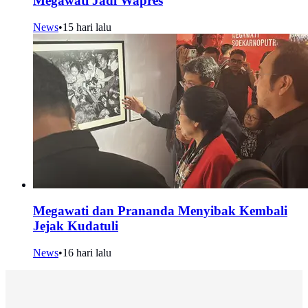
Megawati Jadi Wapres
News
•
15 hari lalu
Megawati dan Prananda Menyibak Kembali
Jejak Kudatuli
News
•
16 hari lalu