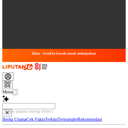
Iklan - Scroll ke bawah untuk melanjutkan
Menu
Tanya apapun tentang artikel ini...
Berita Utama
Cek Fakta
Terkini
Terpopuler
Rekomendasi