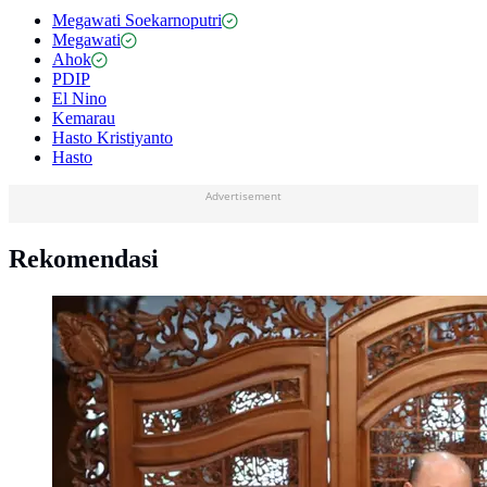
Megawati Soekarnoputri
Megawati
Ahok
PDIP
El Nino
Kemarau
Hasto Kristiyanto
Hasto
Advertisement
Rekomendasi