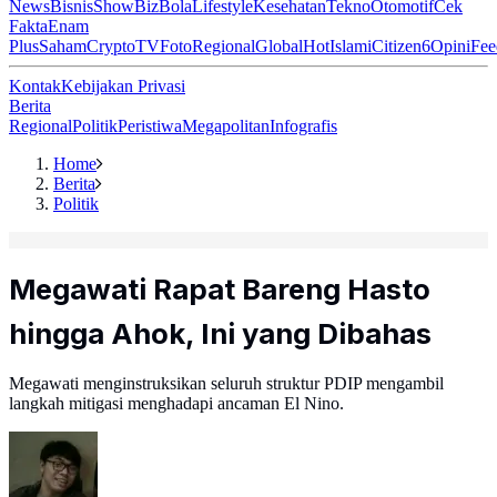
News
Bisnis
ShowBiz
Bola
Lifestyle
Kesehatan
Tekno
Otomotif
Cek
Fakta
Enam
Plus
Saham
Crypto
TV
Foto
Regional
Global
Hot
Islami
Citizen6
Opini
Fee
Kontak
Kebijakan Privasi
Berita
Regional
Politik
Peristiwa
Megapolitan
Infografis
Home
Berita
Politik
Megawati Rapat Bareng Hasto
hingga Ahok, Ini yang Dibahas
Megawati menginstruksikan seluruh struktur PDIP mengambil
langkah mitigasi menghadapi ancaman El Nino.