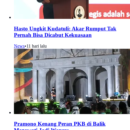
Hasto Ungkit Kudatuli: Akar Rumput Tak
Pernah Bisa Dicabut Kekuasaan
News
•
11 hari lalu
Pramono Kenang Peran PKB di Balik