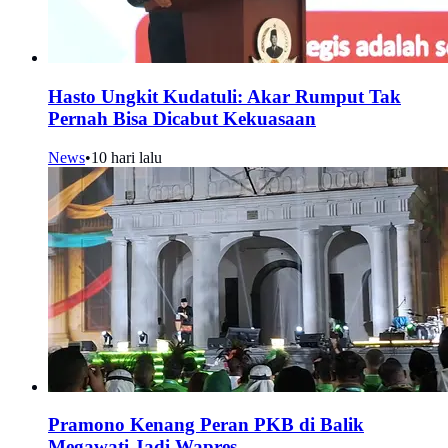
Hasto Ungkit Kudatuli: Akar Rumput Tak
Pernah Bisa Dicabut Kekuasaan
News
•
10 hari lalu
Pramono Kenang Peran PKB di Balik
Megawati Jadi Wapres