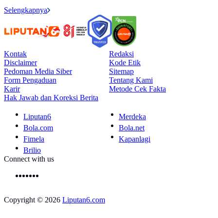
Selengkapnya
Kontak
Redaksi
Disclaimer
Kode Etik
Pedoman Media Siber
Sitemap
Form Pengaduan
Tentang Kami
Karir
Metode Cek Fakta
Hak Jawab dan Koreksi Berita
Liputan6
Merdeka
Bola.com
Bola.net
Fimela
Kapanlagi
Brilio
Connect with us
Copyright © 2026
Liputan6.com