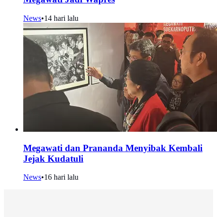
News
•
14 hari lalu
Megawati dan Prananda Menyibak Kembali
Jejak Kudatuli
News
•
16 hari lalu