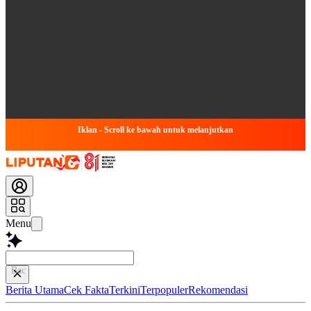
Iklan - Scroll ke bawah untuk melanjutkan
Menu
Baca lebih cep
Berita Utama
Cek Fakta
Terkini
Terpopuler
Rekomendasi