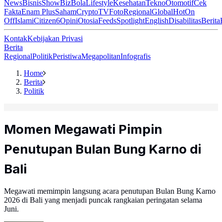
News
Bisnis
ShowBiz
Bola
Lifestyle
Kesehatan
Tekno
Otomotif
Cek
Fakta
Enam Plus
Saham
Crypto
TV
Foto
Regional
Global
Hot
On
Off
Islami
Citizen6
Opini
Otosia
Feeds
Spotlight
English
Disabilitas
Berita
Kontak
Kebijakan Privasi
Berita
Regional
Politik
Peristiwa
Megapolitan
Infografis
Home
Berita
Politik
Momen Megawati Pimpin
Penutupan Bulan Bung Karno di
Bali
Megawati memimpin langsung acara penutupan Bulan Bung Karno
2026 di Bali yang menjadi puncak rangkaian peringatan selama
Juni.