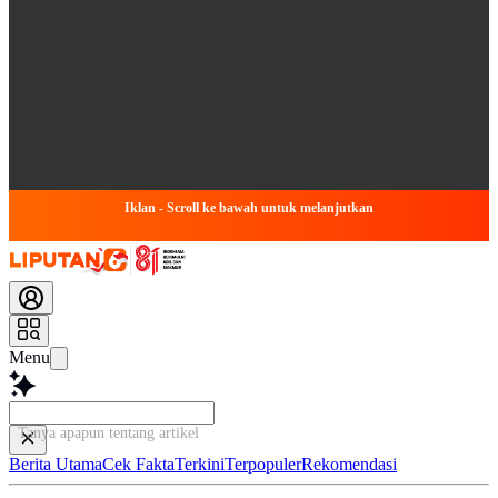
Iklan - Scroll ke bawah untuk melanjutkan
Menu
Tanya apapun tentang artikel ini...
Berita Utama
Cek Fakta
Terkini
Terpopuler
Rekomendasi