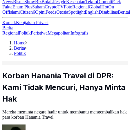
News
Bisnis
ShowBiz
Bola
Lifestyle
Kesehatan
Tekno
Otomotif
Cek
Fakta
Enam Plus
Saham
Crypto
TV
Foto
Regional
Global
Hot
On
Off
Islami
Citizen6
Opini
Feeds
Otosia
Spotlight
English
Disabilitas
Berita
Kontak
Kebijakan Privasi
Berita
Regional
Politik
Peristiwa
Megapolitan
Infografis
Home
Berita
Politik
Korban Hanania Travel di DPR:
Kami Tidak Mencuri, Hanya Minta
Hak
Mereka meminta negara hadir untuk membantu mengembalikan hak
para korban Hanania Travel.