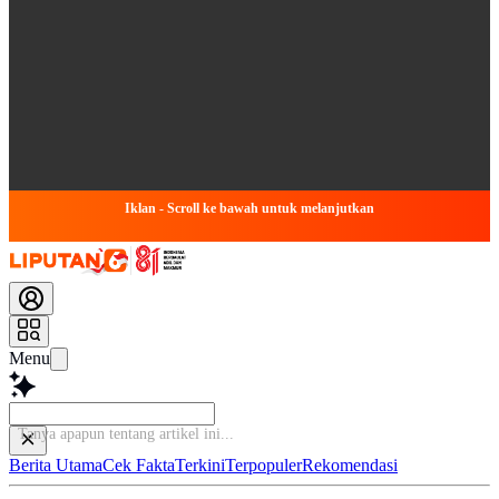
Iklan - Scroll ke bawah untuk melanjutkan
Menu
Tanya apapun
Berita Utama
Cek Fakta
Terkini
Terpopuler
Rekomendasi