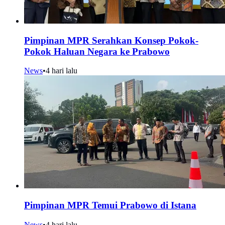
Pimpinan MPR Serahkan Konsep Pokok-
Pokok Haluan Negara ke Prabowo
News
•
4 hari lalu
Pimpinan MPR Temui Prabowo di Istana
News
•
4 hari lalu