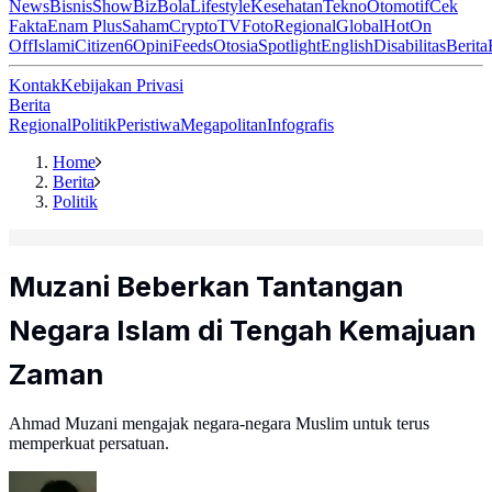
News
Bisnis
ShowBiz
Bola
Lifestyle
Kesehatan
Tekno
Otomotif
Cek
Fakta
Enam Plus
Saham
Crypto
TV
Foto
Regional
Global
Hot
On
Off
Islami
Citizen6
Opini
Feeds
Otosia
Spotlight
English
Disabilitas
Berita
Kontak
Kebijakan Privasi
Berita
Regional
Politik
Peristiwa
Megapolitan
Infografis
Home
Berita
Politik
Muzani Beberkan Tantangan
Negara Islam di Tengah Kemajuan
Zaman
Ahmad Muzani mengajak negara-negara Muslim untuk terus
memperkuat persatuan.