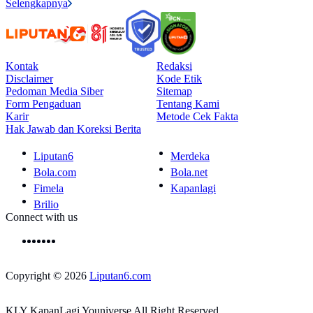
Selengkapnya
Kontak
Redaksi
Disclaimer
Kode Etik
Pedoman Media Siber
Sitemap
Form Pengaduan
Tentang Kami
Karir
Metode Cek Fakta
Hak Jawab dan Koreksi Berita
Liputan6
Merdeka
Bola.com
Bola.net
Fimela
Kapanlagi
Brilio
Connect with us
Copyright © 2026
Liputan6.com
KLY KapanLagi Youniverse All Right Reserved.