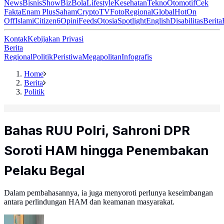
News
Bisnis
ShowBiz
Bola
Lifestyle
Kesehatan
Tekno
Otomotif
Cek
Fakta
Enam Plus
Saham
Crypto
TV
Foto
Regional
Global
Hot
On
Off
Islami
Citizen6
Opini
Feeds
Otosia
Spotlight
English
Disabilitas
Berita
Kontak
Kebijakan Privasi
Berita
Regional
Politik
Peristiwa
Megapolitan
Infografis
Home
Berita
Politik
Bahas RUU Polri, Sahroni DPR
Soroti HAM hingga Penembakan
Pelaku Begal
Dalam pembahasannya, ia juga menyoroti perlunya keseimbangan
antara perlindungan HAM dan keamanan masyarakat.