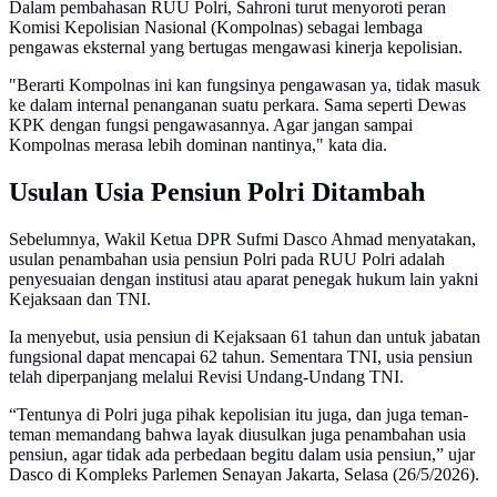
Dalam pembahasan RUU Polri, Sahroni turut menyoroti peran
Komisi Kepolisian Nasional (Kompolnas) sebagai lembaga
pengawas eksternal yang bertugas mengawasi kinerja kepolisian.
"Berarti Kompolnas ini kan fungsinya pengawasan ya, tidak masuk
ke dalam internal penanganan suatu perkara. Sama seperti Dewas
KPK dengan fungsi pengawasannya. Agar jangan sampai
Kompolnas merasa lebih dominan nantinya," kata dia.
Usulan Usia Pensiun Polri Ditambah
Sebelumnya, Wakil Ketua DPR Sufmi Dasco Ahmad menyatakan,
usulan penambahan usia pensiun Polri pada RUU Polri adalah
penyesuaian dengan institusi atau aparat penegak hukum lain yakni
Kejaksaan dan TNI.
Ia menyebut, usia pensiun di Kejaksaan 61 tahun dan untuk jabatan
fungsional dapat mencapai 62 tahun. Sementara TNI, usia pensiun
telah diperpanjang melalui Revisi Undang-Undang TNI.
“Tentunya di Polri juga pihak kepolisian itu juga, dan juga teman-
teman memandang bahwa layak diusulkan juga penambahan usia
pensiun, agar tidak ada perbedaan begitu dalam usia pensiun,” ujar
Dasco di Kompleks Parlemen Senayan Jakarta, Selasa (26/5/2026).