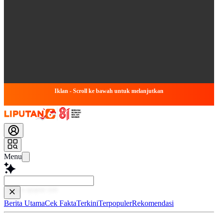
Iklan - Scroll ke bawah untuk melanjutkan
Menu
Baca le
Berita Utama
Cek Fakta
Terkini
Terpopuler
Rekomendasi