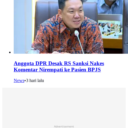
Anggota DPR Desak RS Sanksi Nakes
Komentar Nirempati ke Pasien BPJS
News
•
3 hari lalu
Advertisement