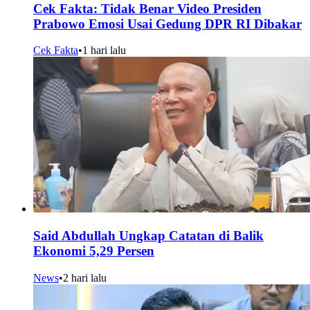
Cek Fakta: Tidak Benar Video Presiden
Prabowo Emosi Usai Gedung DPR RI Dibakar
Cek Fakta
•
1 hari lalu
Said Abdullah Ungkap Catatan di Balik
Ekonomi 5,29 Persen
News
•
2 hari lalu