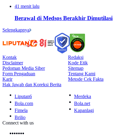
41 menit lalu
Berawal di Medsos Berakhir Dimutilasi
Selengkapnya
Kontak
Redaksi
Disclaimer
Kode Etik
Pedoman Media Siber
Sitemap
Form Pengaduan
Tentang Kami
Karir
Metode Cek Fakta
Hak Jawab dan Koreksi Berita
Liputan6
Merdeka
Bola.com
Bola.net
Fimela
Kapanlagi
Brilio
Connect with us