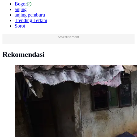
Bogor
anjing
anjing pemburu
Trending Terkini
Sorot
Advertisement
Rekomendasi