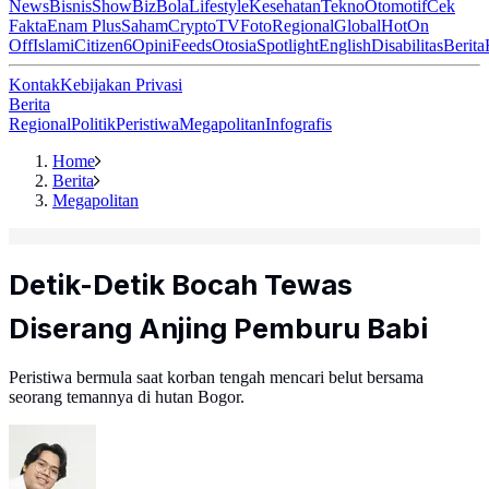
News
Bisnis
ShowBiz
Bola
Lifestyle
Kesehatan
Tekno
Otomotif
Cek
Fakta
Enam Plus
Saham
Crypto
TV
Foto
Regional
Global
Hot
On
Off
Islami
Citizen6
Opini
Feeds
Otosia
Spotlight
English
Disabilitas
Berita
Kontak
Kebijakan Privasi
Berita
Regional
Politik
Peristiwa
Megapolitan
Infografis
Home
Berita
Megapolitan
Detik-Detik Bocah Tewas
Diserang Anjing Pemburu Babi
Peristiwa bermula saat korban tengah mencari belut bersama
seorang temannya di hutan Bogor.