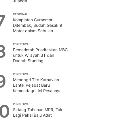
Juanda
Sport
Berita Bola Terkini, Ja
7
Klasemen, Hasil Liga
REGIONAL
Komplotan Curanmor
Ditembak, Sudah Gasak 9
Motor dalam Sebulan
8
PERISTIWA
Pemerintah Prioritaskan MBG
untuk Wilayah 3T dan
Daerah Stunting
9
PERISTIWA
Mendagri Tito Karnavian
Lantik Pejabat Baru
Kemendagri, Ini Pesannya
10
PERISTIWA
Sidang Tahunan MPR, Tak
Lagi Pakai Baju Adat