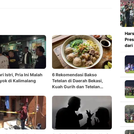
Copy Link
Hars
Pres
dari
ri Istri, Pria Ini Malah
6 Rekomendasi Bakso
yok di Kalimalang
Tetelan di Daerah Bekasi,
Kuah Gurih dan Tetelan
Melimpah Bikin Nagih