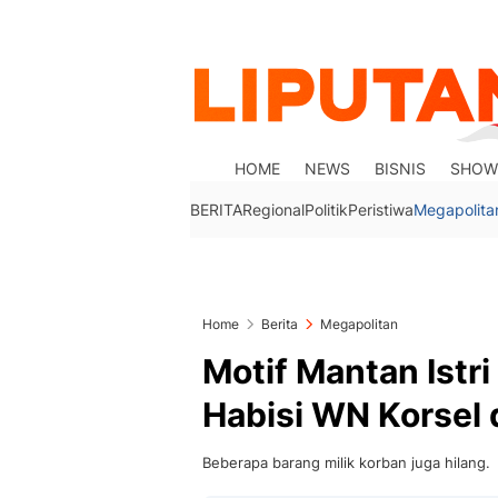
HOME
NEWS
BISNIS
SHOW
BERITA
Regional
Politik
Peristiwa
Megapolita
Home
Berita
Megapolitan
Motif Mantan Ist
Habisi WN Korsel 
Beberapa barang milik korban juga hilang.