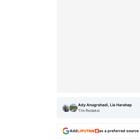
Ady Anugrahadi, Lia Harahap
Tim Redaksi
Add
as a preferred source