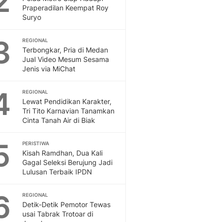
2
Feeds
Praperadilan Keempat Roy
Suryo
Feeds Liputan6: Kumpul
Terbaru Harian
3
REGIONAL
Otosia
Terbongkar, Pria di Medan
Otosia
Jual Video Mesum Sesama
Spotlight
Jenis via MiChat
Berita Terkini, Kabar Te
Dan Dunia - Liputan6.
4
REGIONAL
English
Lewat Pendidikan Karakter,
Exploring Knowledge, T
Tri Tito Karnavian Tanamkan
Cinta Tanah Air di Biak
En.Liputan6.com
Disabilitas
5
Disabilitas Berita Terkini
PERISTIWA
Kisah Ramdhan, Dua Kali
Harian, Berita Terbaru,
Gagal Seleksi Berujung Jadi
Berita
Lulusan Terbaik IPDN
Berita Hari Ini Politik,
Health
6
REGIONAL
Kabar Berita Terbaru D
Detik-Detik Pemotor Tewas
Diet, Herbal Terbaik
usai Tabrak Trotoar di