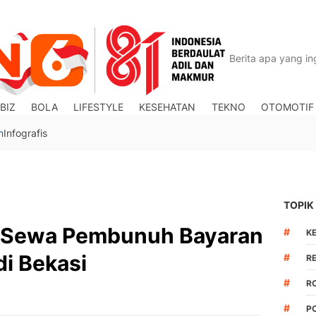
BIZ
BOLA
LIFESTYLE
KESEHATAN
TEKNO
OTOMOTIF
n
Infografis
TOPIK
ri Sewa Pembunuh Bayaran
#
K
di Bekasi
#
R
#
R
#
P