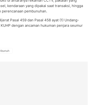
bukti di antaranya rekaman CCTV, pakaian yang
sel, kendaraan yang dipakai saat transaksi, hingga
an perencanaan pembunuhan.
ijerat Pasal 459 dan Pasal 458 ayat (1) Undang-
g KUHP dengan ancaman hukuman penjara seumur
Dibunuh