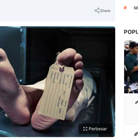
#
S
Share
POP
Copy Link
Perbesar